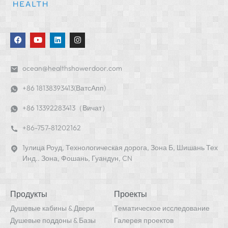
ocean@healthshowerdoor.com
+86 18138393413(ВатсАпп)
+86 13392283413（Вичат）
+86-757-81202162
1улица Роуд, Технологическая дорога, Зона Б, Шишань Тех
Инд.. Зона, Фошань, Гуандун, CN
Продукты
Проекты
Душевые кабины & Двери
Тематическое исследование
Душевые поддоны & Базы
Галерея проектов
Душевые стеновые панели
Решения для ванной комнаты
Ванны