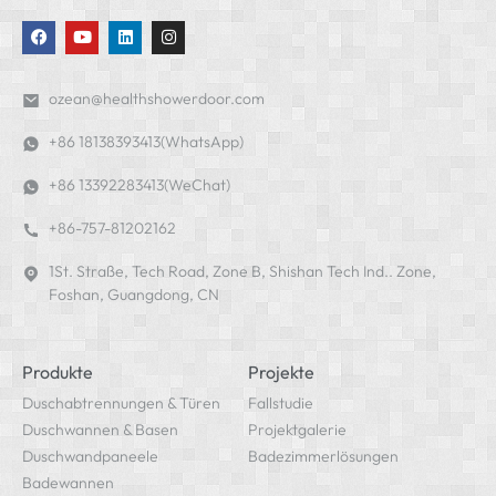
ozean@healthshowerdoor.com
+86 18138393413(WhatsApp)
+86 13392283413(WeChat)
+86-757-81202162
1St. Straße, Tech Road, Zone B, Shishan Tech Ind.. Zone,
Foshan, Guangdong, CN
Produkte
Projekte
Duschabtrennungen & Türen
Fallstudie
Duschwannen & Basen
Projektgalerie
Duschwandpaneele
Badezimmerlösungen
Badewannen
Intelligente Toiletten
Beheizter Handtuchhalter