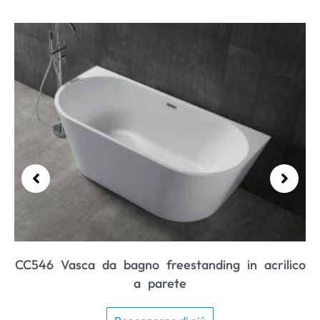
CC43
sca da bagno freestanding in acrilico
a parete