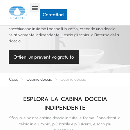
CABINA DOCCIA PERSONALIZZATA
Contattaci
Le nostre cabine doccia sono dotate di pannelli posteriori che
racchiudono insieme i pannelli in vetro, creando una doccia
relativamente indipendente. Lascia gli schizzi all'interno della
doccia.
Ottieni un preventivo gratuito
Casa
>
Cabina doccia
>
Cabina doccia
ESPLORA LA CABINA DOCCIA
INDIPENDENTE
Sfoglia le nostre cabine doccia in tutte le forme. Sono dotati di
telaio in alluminio, più stabile e più sicuro, e sono più