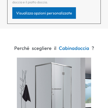
doccia e il piatto doccia.
Visualizza opzioni personalizzate
Perché scegliere il
C
a
b
i
n
a
d
o
c
c
i
a
?