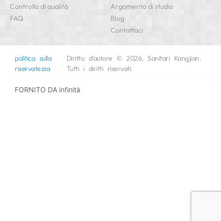
Controllo di qualità
Argomento di studio
FAQ
Blog
Contattaci
politica sulla
Diritto d'autore © 2026, Sanitari Kangjian.
riservatezza
Tutti i diritti riservati.
FORNITO DA
infinità