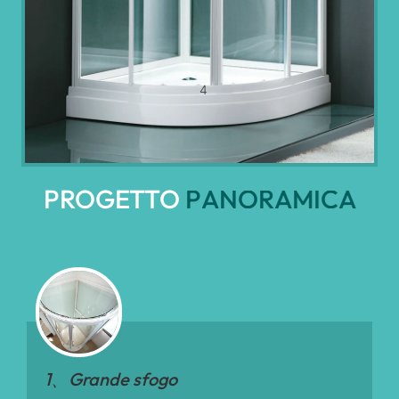
4
PROGETTO
P
A
N
O
R
A
M
I
C
A
1、Grande sfogo