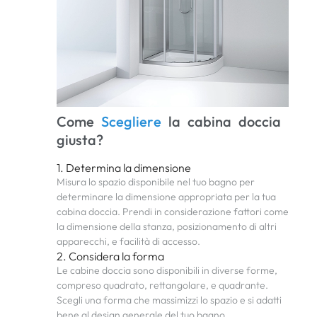
Come
S
c
e
g
l
i
e
r
e
la cabina doccia
giusta?
1. Determina la dimensione
Misura lo spazio disponibile nel tuo bagno per
determinare la dimensione appropriata per la tua
cabina doccia. Prendi in considerazione fattori come
la dimensione della stanza, posizionamento di altri
apparecchi, e facilità di accesso.
2. Considera la forma
Le cabine doccia sono disponibili in diverse forme,
compreso quadrato, rettangolare, e quadrante.
Scegli una forma che massimizzi lo spazio e si adatti
bene al design generale del tuo bagno.