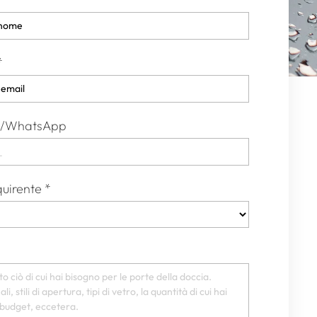
*
ono/WhatsApp
quirente
*