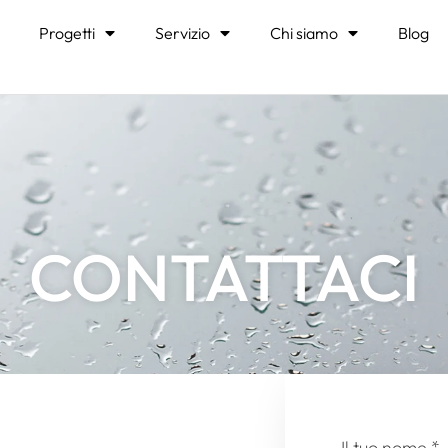
Progetti
Servizio
Chi siamo
Blog
CONTATTACI
Il tuo nome
*