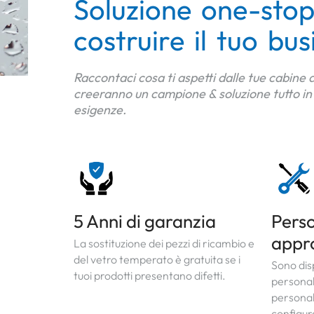
Soluzione one-stop
costruire il tuo bus
Raccontaci cosa ti aspetti dalle tue cabine d
creeranno un campione & soluzione tutto in 
esigenze.
Perso
5 Anni di garanzia
appr
La sostituzione dei pezzi di ricambio e
del vetro temperato è gratuita se i
Sono disp
tuoi prodotti presentano difetti.
personali
personal
configura