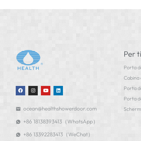
Per t
Porta d
Cabina 
Porta do
Porta d
ocean@healthshowerdoor.com
Scherm
+86 18138393413（WhatsApp）
+86 13392283413（WeChat）