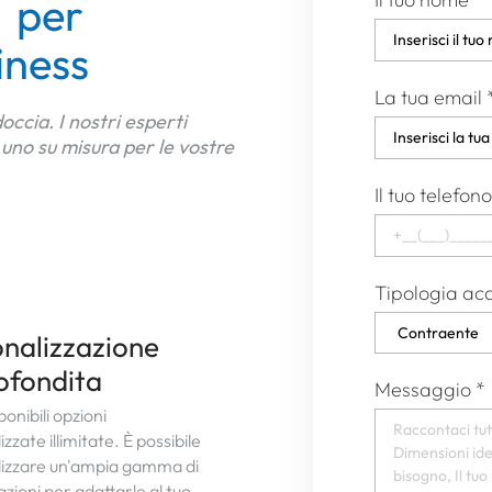
 per
iness
La tua email
occia. I nostri esperti
uno su misura per le vostre
Il tuo telef
Tipologia ac
nalizzazione
ofondita
Messaggio
*
onibili opzioni
zzate illimitate. È possibile
izzare un'ampia gamma di
zioni per adattarle al tuo