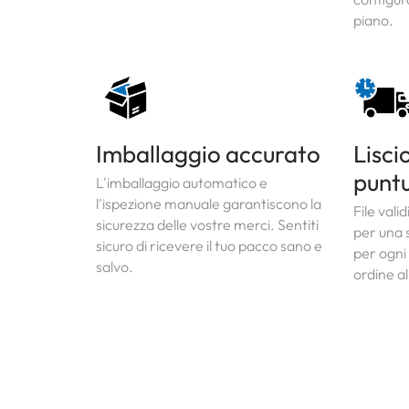
piano.
Imballaggio accurato
Lisci
punt
L'imballaggio automatico e
l'ispezione manuale garantiscono la
File vali
sicurezza delle vostre merci. Sentiti
per una 
sicuro di ricevere il tuo pacco sano e
per ogni 
salvo.
ordine a