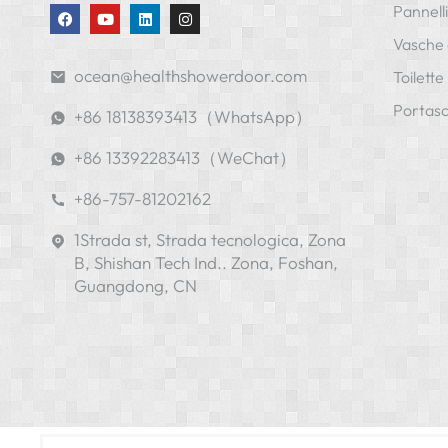
Pannelli
Vasche
ocean@healthshowerdoor.com
Toilette 
Portasc
+86 18138393413（WhatsApp）
+86 13392283413（WeChat）
+86-757-81202162
1Strada st, Strada tecnologica, Zona
B, Shishan Tech Ind.. Zona, Foshan,
Guangdong, CN