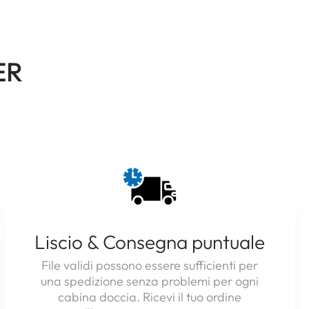
ER
Liscio & Consegna puntuale
File validi possono essere sufficienti per
una spedizione senza problemi per ogni
cabina doccia. Ricevi il tuo ordine