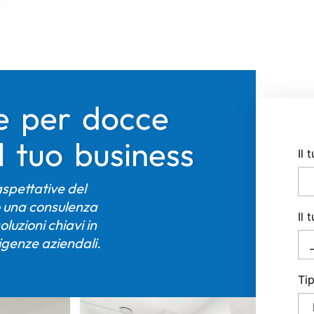
te per docce
l tuo business
Il
aspettative del
no una consulenza
Il 
zioni chiavi in ​​
igenze aziendali.
Ti