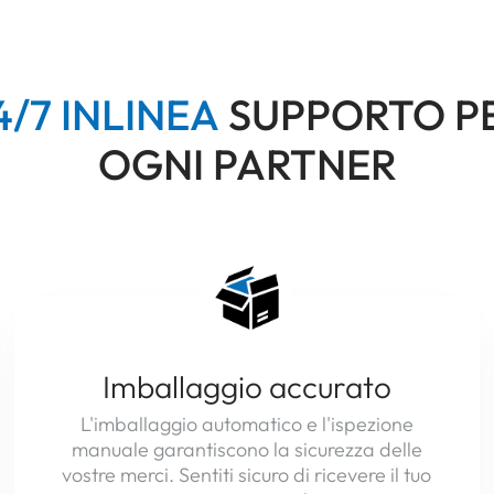
4
/
7
N
E
A
SUPPORTO P
L
I
N
I
OGNI PARTNER
Imballaggio accurato
L'imballaggio automatico e l'ispezione
manuale garantiscono la sicurezza delle
vostre merci. Sentiti sicuro di ricevere il tuo