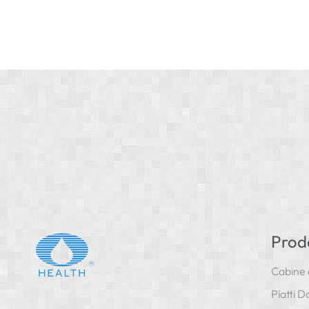
Prodo
Cabine 
Piatti D