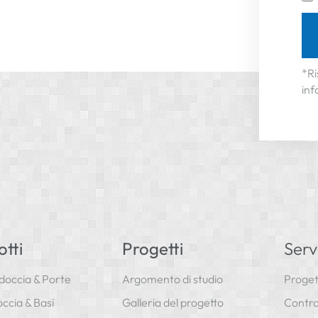
*Ri
inf
tti
Progetti
Serv
doccia & Porte
Argomento di studio
Proget
occia & Basi
Galleria del progetto
Control