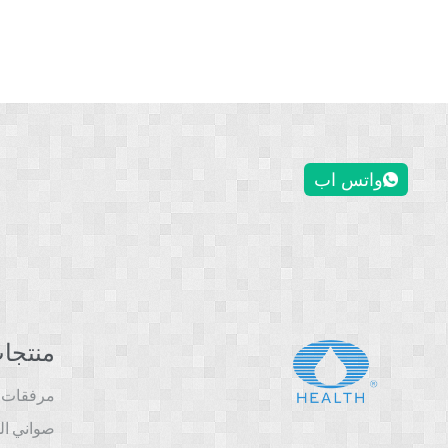
واتس اب
منتجا
مرفقات ا
صواني ال