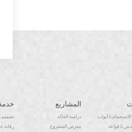
ت
المشاريع
خدمة
لاستحمام & أبواب
دراسة الحالة
تصميم & 
دش & قواعد
معرض المشروع
رقابة ج