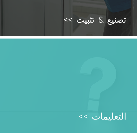
تصنيع & تثبيت >>
التعليمات >>