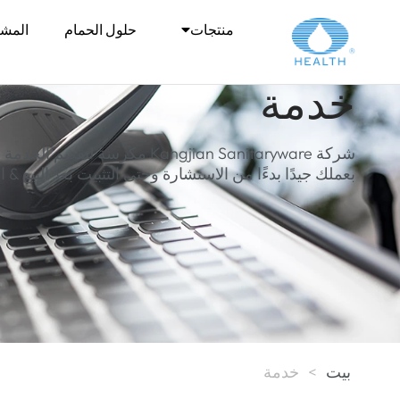
منتجات
حلول الحمام
المشا
خدمة
شركة Kangjian Sanitaryware مكرسة ل
بعملك جيدًا بدءًا من الاستشارة وحتى التثبيت بعد البيع & 
بيت
>
خدمة