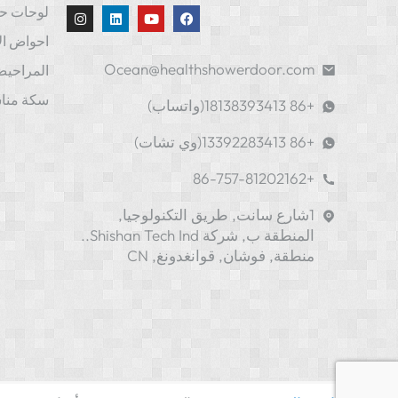
لوحات ح
احواض ال
Ocean@healthshowerdoor.com
المراحيض
سكة منا
+86 18138393413(واتساب)
+86 13392283413(وي تشات)
+86-757-81202162
1شارع سانت, طريق التكنولوجيا,
المنطقة ب, شركة Shishan Tech Ind..
منطقة, فوشان, قوانغدونغ, CN