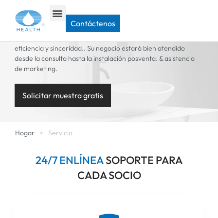
SERVICIO
Contáctenos
Kangjian Sanitaryware se dedica a ofrecer un servicio con
eficiencia y sinceridad.. Su negocio estará bien atendido
desde la consulta hasta la instalación posventa. & asistencia
de marketing.
Solicitar muestra gratis
Hogar
>
Servicio
2
4
/
N
L
Í
N
E
A
SOPORTE PARA
7
CADA SOCIO