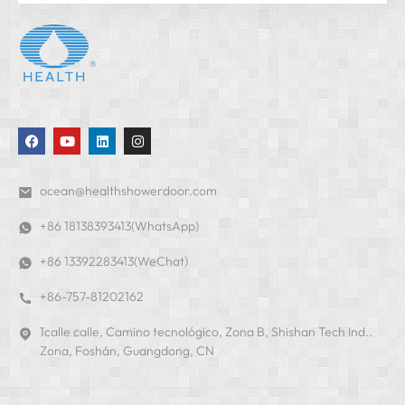
ocean@healthshowerdoor.com
+86 18138393413(WhatsApp)
+86 13392283413(WeChat)
+86-757-81202162
1calle calle, Camino tecnológico, Zona B, Shishan Tech Ind..
Zona, Foshán, Guangdong, CN