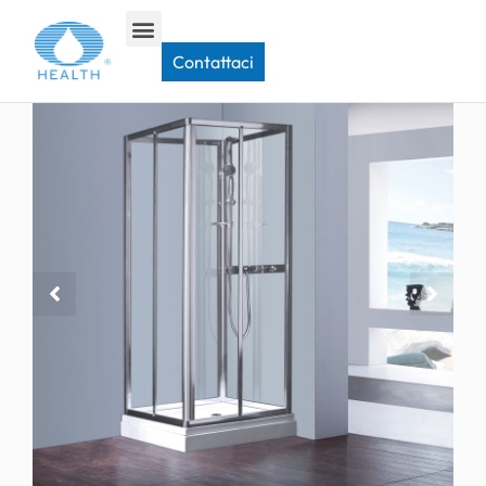
Casa
>
Cabina doccia
>
Cabina doccia quadrata JKD
Contattaci