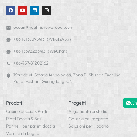
ocean@healthshowerdoor.com
+86 18138393413（WhatsApp）
+86 13392283413（WeChat）
+86-757-81202162
1Strada st, Strada tecnologica, Zona B, Shishan Tech Ind..
Zona, Foshan, Guangdong, CN
Prodotti
Progetti
Wh
Cabine doccia & Porte
Argomento di studio
Piatti Doccia & Basi
Galleria del progetto
Pannelli per pareti doccia
Soluzioni per il bagno
Vasche da bagno