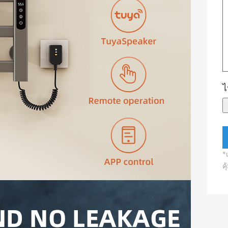
ไ
*
ค