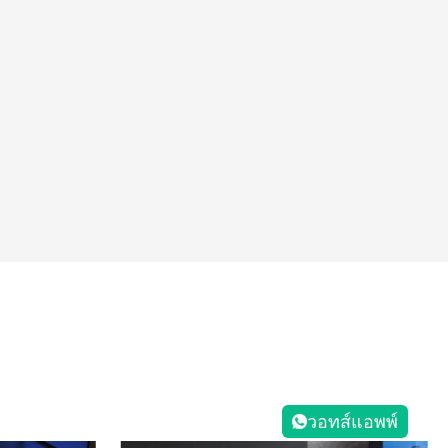
วอทส์แอพพ์