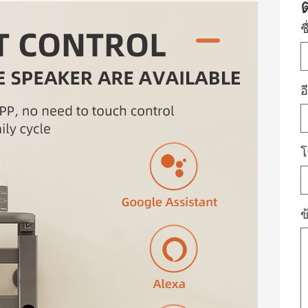
ช
อ
โ
ข