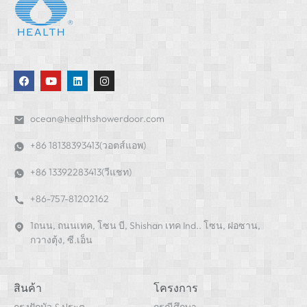
ocean@healthshowerdoor.com
+86 18138393413(วอตส์แอพ)
+86 13392283413(วีแชท)
+86-757-81202162
1ถนน, ถนนเทค, โซน บี, Shishan เทค Ind.. โซน, ฝอซาน,
กวางตุ้ง, ซี.เอ็น
สินค้า
โครงการ