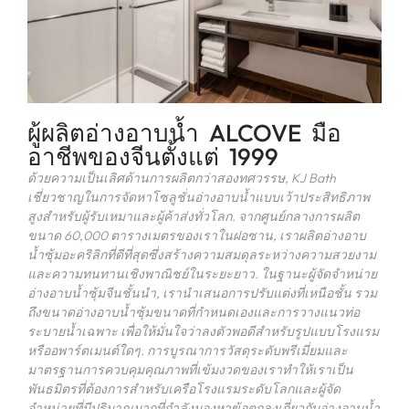
ผู้ผลิตอ่างอาบน้ำ ALCOVE มือ
อาชีพของจีนตั้งแต่ 1999
ด้วยความเป็นเลิศด้านการผลิตกว่าสองทศวรรษ, KJ Bath
เชี่ยวชาญในการจัดหาโซลูชั่นอ่างอาบน้ำแบบเว้าประสิทธิภาพ
สูงสำหรับผู้รับเหมาและผู้ค้าส่งทั่วโลก. จากศูนย์กลางการผลิต
ขนาด 60,000 ตารางเมตรของเราในฝอซาน, เราผลิตอ่างอาบ
น้ำซุ้มอะคริลิกที่ดีที่สุดซึ่งสร้างความสมดุลระหว่างความสวยงาม
และความทนทานเชิงพาณิชย์ในระยะยาว. ในฐานะผู้จัดจำหน่าย
อ่างอาบน้ำซุ้มจีนชั้นนำ, เรานำเสนอการปรับแต่งที่เหนือชั้น รวม
ถึงขนาดอ่างอาบน้ำซุ้มขนาดที่กำหนดเองและการวางแนวท่อ
ระบายน้ำเฉพาะ เพื่อให้มั่นใจว่าลงตัวพอดีสำหรับรูปแบบโรงแรม
หรืออพาร์ตเมนต์ใดๆ. การบูรณาการวัสดุระดับพรีเมี่ยมและ
มาตรฐานการควบคุมคุณภาพที่เข้มงวดของเราทำให้เราเป็น
พันธมิตรที่ต้องการสำหรับเครือโรงแรมระดับโลกและผู้จัด
จำหน่ายที่มีปริมาณมากที่กำลังมองหาข้อตกลงเกี่ยวกับอ่างอาบน้ำ