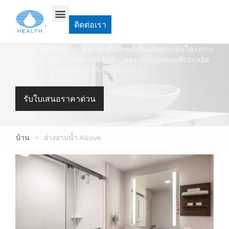
ขายส่งอ่างอาบน้ำ ALCOVE แบบ
ติดต่อเรา
กำหนดเอง
ร่วมมือกับผู้ผลิตอ่างอาบน้ำซุ้มชั้นนำของจีนเพื่อยกระดับโครงการ
ห้องน้ำของคุณ. เรามอบประสิทธิภาพสูง, การออกแบบที่ประหยัด
พื้นที่พร้อมการจัดส่งที่รวดเร็วภายใน 30 วัน.
รับใบเสนอราคาด่วน
บ้าน
>
อ่างอาบน้ำ Alcove