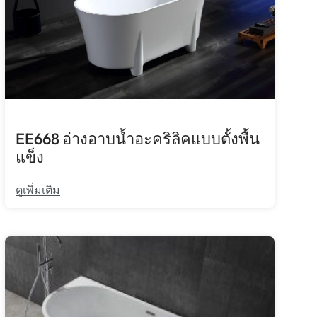
EE668 อ่างอาบน้ำอะคริลิคแบบตั้งพื้น
แข็ง
ดูเพิ่มเติม