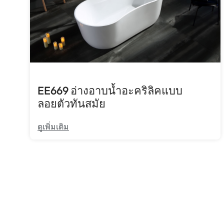
EE669 อ่างอาบน้ำอะคริลิคแบบ
ลอยตัวทันสมัย
ดูเพิ่มเติม