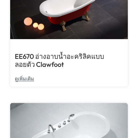
EE670 อ่างอาบน้ำอะคริลิคแบบ
ลอยตัว Clawfoot
ดูเพิ่มเติม