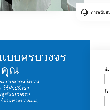
การสนับสน
้ำแบบครบวงจร
งคุณ
ชื
ือความคาดหวังของ
จะให้คำปรึกษา
โท
โซลูชั่นแบบครบ
รกิจเฉพาะของคุณ.