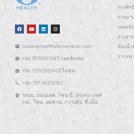
กรงฝักบ
ถาดอาบ
แผงผนัง
อ่างอาบ
ocean@healthshowerdoor.com
ห้องน้ำ
ราวแขวน
+86 18138393413(วอตส์แอพ)
+86 13392283413(วีแชท)
+86-757-81202162
1ถนน, ถนนเทค, โซน บี, Shishan เทค
Ind.. โซน, ฝอซาน, กวางตุ้ง, ซี.เอ็น