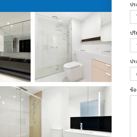
ปร
ปร
ประ
ข้