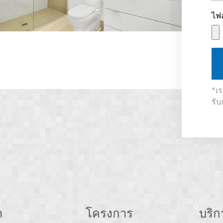
ไฟ
*เ
รับ
า
โครงการ
บริก