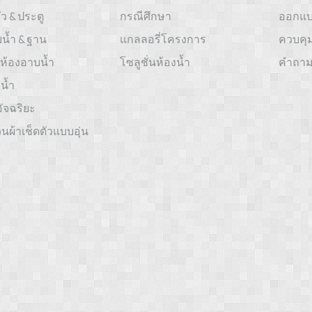
ัว & ประตู
กรณีศึกษา
ออกแบ
น้ำ & ฐาน
แกลลอรี่โครงการ
ควบคุ
ห้องอาบน้ำ
โซลูชั่นห้องน้ำ
คำถามท
น้ำ
อัจฉริยะ
ผ้าเช็ดตัวแบบอุ่น