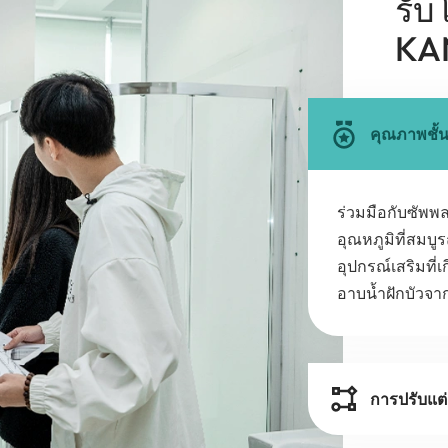
รับ
KA
คุณภาพชั้
ร่วมมือกับซัพพล
อุณหภูมิที่สมบู
อุปกรณ์เสริมที่เ
อาบน้ำฝักบัวจา
การปรับแต