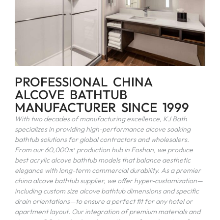
PROFESSIONAL CHINA
ALCOVE BATHTUB
MANUFACTURER SINCE
1999
With two decades of manufacturing excellence
,
KJ Bath
specializes in providing high-performance alcove soaking
bathtub solutions for global contractors and wholesalers
.
From our 60,000㎡ production hub in Foshan
,
we produce
best acrylic alcove bathtub models that balance aesthetic
elegance with long-term commercial durability
.
As a premier
china alcove bathtub supplier
,
we offer hyper-customization—
including custom size alcove bathtub dimensions and specific
drain orientations—to ensure a perfect fit for any hotel or
apartment layout
.
Our integration of premium materials and