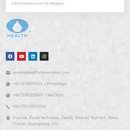
informations sont protégées.
ocean@healthshowerdoor.com
+86 18138393413（WhatsApp）
+86 13392283413（WeChat）
+86-757-81202162
1rue rue, Route technique, ZoneB, Shishan Tech Ind.. Zone,
Foshan, Guangdong, CN