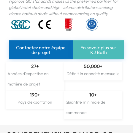
rigorous QC standards makes us the preferred partner for
global hotel chains and high-volume distributors seeking
alcove bathtub deals without compromising on quality
.
Contactez notre équipe
En savoir plus sur
de projet
KJ Bath
27
+
50,000
+
Années d'expertise en
Définit la capacité mensuelle
matière de projet
190
+
10
+
Pays d'exportation
Quantité minimale de
commande