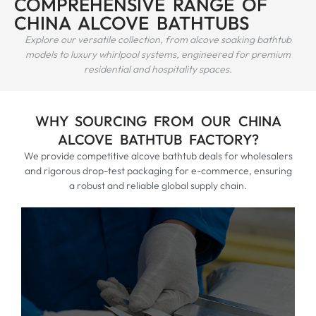
COMPREHENSIVE RANGE OF
CHINA ALCOVE BATHTUBS
Explore our versatile collection
,
from alcove soaking bathtub
models to luxury whirlpool systems
,
engineered for premium
residential and hospitality spaces
.
WHY SOURCING FROM OUR CHINA
ALCOVE BATHTUB FACTORY
?
We provide competitive alcove bathtub deals for wholesalers
and rigorous drop-test packaging for e-commerce
,
ensuring
a robust and reliable global supply chain
.