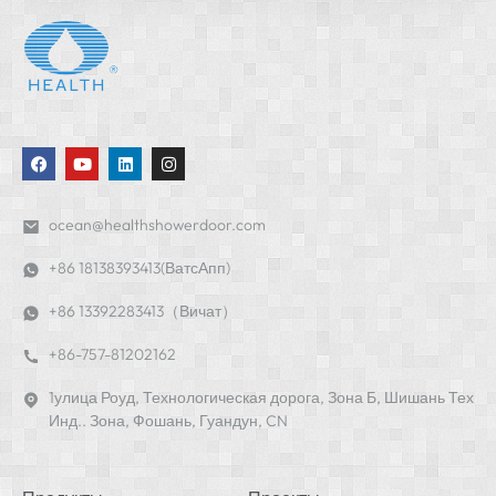
ocean@healthshowerdoor.com
+86 18138393413(ВатсАпп)
+86 13392283413（Вичат）
+86-757-81202162
1улица Роуд, Технологическая дорога, Зона Б, Шишань Тех
Инд.. Зона, Фошань, Гуандун, CN