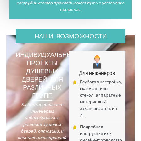
сотрудничество прокладывают путь к установке
проекта..
НАШИ ВОЗМОЖНОСТИ
ИНДИВИДУАЛЬНЫЕ
ПРОЕКТЫ
ДУШЕВЫХ
Для инженеров
ДВЕРЕЙ ДЛЯ
Глубокая настройка,
РАЗЛИЧНЫХ
включая типы
ГРУПП
стекол, аппаратные
материалы &
KJ Bath предлагает
заканчивается, и т.
инженерам
д..
индивидуальные
решения душевых
Подробная
дверей, оптовики, и
инструкция или
клиенты электронной
онлайн-руководство