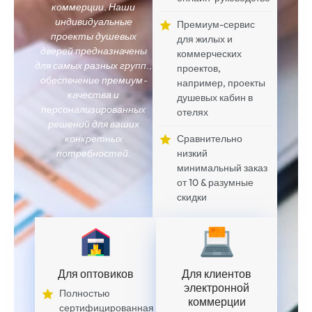
коммерции. Наши
индивидуальные
Премиум-сервис
проекты душевых
для жилых и
дверей предназначены
коммерческих
для самых разных групп.,
проектов,
обеспечение премиум-
например, проекты
качества и
душевых кабин в
персонализированных
отелях
решений для ваших
конкретных
Сравнительно
потребностей.
низкий
минимальный заказ
от 10 & разумные
скидки
Для оптовиков
Для клиентов
электронной
Полностью
коммерции
сертифицированная