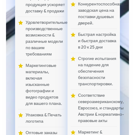
Конкурентоспособная
продукция ускоряет
заводская цена на
доставку & продажи
поставки душевых
Удовлетворительные
дверей.
производственные
Быстрая настройка
возможности &
и быстрая доставка
различные модели
в 20 к 25 дни
по вашим
требованиям
Строгие испытания
на падение для
Маркетинговые
обеспечения
материалы,
безопасности
включая
транспортировки.
изысканные
фотографии и
Соответствие
видео продуктов
североамериканскому,
для вашего плана.
Евросоюз, и стандарты
Австрии & нормативно-
Упаковка & Печать
правовые акты
логотипа
Маркетинг &
Оптовые заказы