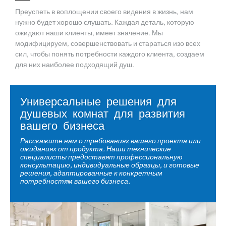
Преуспеть в воплощении своего видения в жизнь, нам
нужно будет хорошо слушать. Каждая деталь, которую
Черный
Латунь
ожидают наши клиенты, имеет значение. Мы
модифицируем, совершенствовать и стараться изо всех
сил, чтобы понять потребности каждого клиента, создаем
Ручки & Дверные ручки
для них наиболее подходящий душ.
Нержавеющая сталь и функциональные ручки и
дверные ручки. Прочный и без коррозии.
На выбор доступны различные варианты отделки и
Универсальные решения для
стилей.
душевых комнат для развития
вашего бизнеса
Расскажите нам о требованиях вашего проекта или
ожиданиях от продукта. Наши технические
специалисты предоставят профессиональную
консультацию, индивидуальные образцы, и готовые
решения, адаптированные к конкретным
потребностям вашего бизнеса.