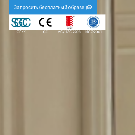
СГКК
CE
АС/НЗС 2208
ИСО9001