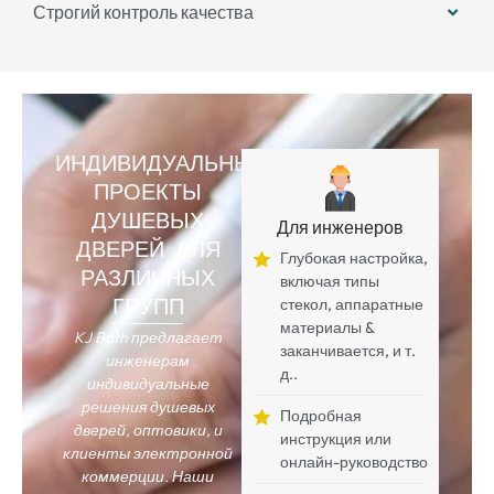
Строгий контроль качества
ИНДИВИДУАЛЬНЫЕ
ПРОЕКТЫ
ДУШЕВЫХ
Для инженеров
ДВЕРЕЙ ДЛЯ
Глубокая настройка,
РАЗЛИЧНЫХ
включая типы
ГРУПП
стекол, аппаратные
материалы &
KJ Bath предлагает
заканчивается, и т.
инженерам
д..
индивидуальные
решения душевых
Подробная
дверей, оптовики, и
инструкция или
клиенты электронной
онлайн-руководство
коммерции. Наши