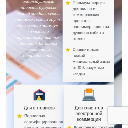
индивидуальные
Премиум-сервис
проекты душевых
для жилых и
дверей предназначены
коммерческих
для самых разных групп.,
проектов,
обеспечение премиум-
например, проекты
качества и
душевых кабин в
персонализированных
отелях
решений для ваших
конкретных
Сравнительно
потребностей.
низкий
минимальный заказ
от 10 & разумные
скидки
Для оптовиков
Для клиентов
электронной
Полностью
коммерции
сертифицированная
Конкурентоспособная
продукция ускоряет