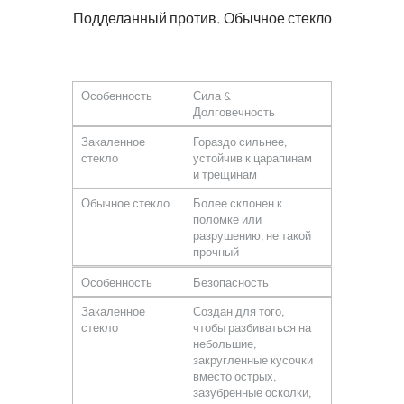
Подделанный против. Обычное стекло
Особенность
Сила &
Долговечность
Закаленное
Гораздо сильнее,
стекло
устойчив к царапинам
и трещинам
Обычное стекло
Более склонен к
поломке или
разрушению, не такой
прочный
Особенность
Безопасность
Закаленное
Создан для того,
стекло
чтобы разбиваться на
небольшие,
закругленные кусочки
вместо острых,
зазубренные осколки,