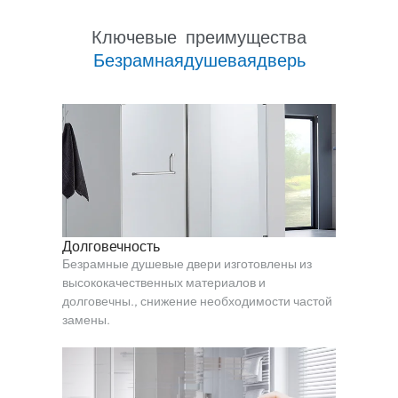
Ключевые преимущества
Б
е
з
р
а
м
н
а
я
д
у
ш
е
в
а
я
д
в
е
р
ь
Долговечность
Безрамные душевые двери изготовлены из
высококачественных материалов и
долговечны., снижение необходимости частой
замены.