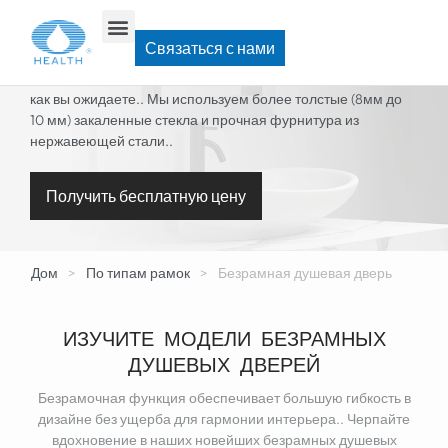
БЕЗРАМНАЯ ДУШЕВАЯ ДВЕРЬ
Связаться с нами
Выбирайте и создавайте безрамные душевые кабины так,
как вы ожидаете.. Мы используем более толстые (8мм до
10 мм) закаленные стекла и прочная фурнитура из
нержавеющей стали..
Получить бесплатную цену
Дом
>
По типам рамок
>
Безрамная душевая дверь
ИЗУЧИТЕ МОДЕЛИ БЕЗРАМНЫХ
ДУШЕВЫХ ДВЕРЕЙ
Безрамочная функция обеспечивает большую гибкость в
дизайне без ущерба для гармонии интерьера.. Черпайте
вдохновение в наших новейших безрамных душевых