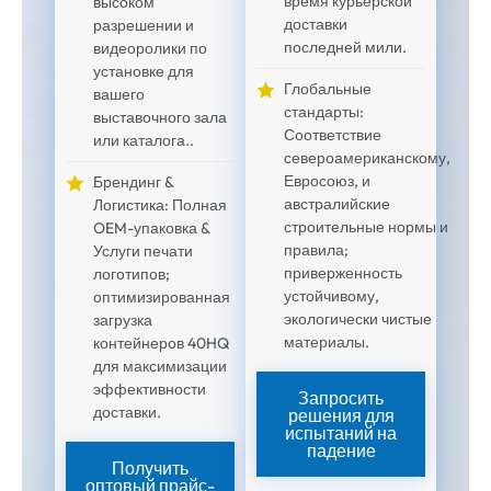
время курьерской
высоком
доставки
разрешении и
последней мили.
видеоролики по
установке для
Глобальные
вашего
стандарты:
выставочного зала
Соответствие
или каталога..
североамериканскому,
Евросоюз, и
Брендинг &
австралийские
Логистика: Полная
строительные нормы и
OEM-упаковка &
правила;
Услуги печати
приверженность
логотипов;
устойчивому,
оптимизированная
экологически чистые
загрузка
материалы.
контейнеров 40HQ
для максимизации
эффективности
Запросить
доставки.
решения для
испытаний на
падение
Получить
оптовый прайс-