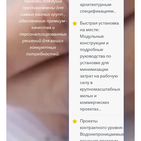
панелей для душа
архитектурным
предназначены для
спецификациям..
самых разных групп.,
обеспечение премиум-
Быстрая установка
качества и
на месте:
персонализированных
Модульные
решений для ваших
конструкции и
конкретных
подробные
потребностей.
руководства по
установке для
минимизации
затрат на рабочую
силу в
крупномасштабных
жилых и
коммерческих
проектах..
Проекты
контрактного уровня:
Водонепроницаемые
решения премиум-