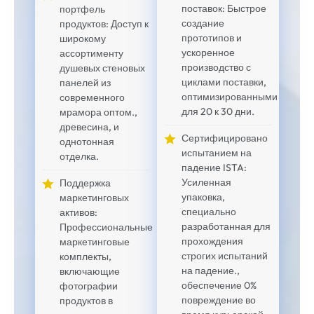
поставок: Быстрое
портфель
создание
продуктов: Доступ к
прототипов и
широкому
ускоренное
ассортименту
производство с
душевых стеновых
циклами поставки,
панелей из
оптимизированными
современного
для 20 к 30 дни.
мрамора оптом.,
древесина, и
Сертифицировано
однотонная
испытанием на
отделка.
падение ISTA:
Усиленная
Поддержка
упаковка,
маркетинговых
специально
активов:
разработанная для
Профессиональные
прохождения
маркетинговые
строгих испытаний
комплекты,
на падение.,
включающие
обеспечение 0%
фотографии
повреждение во
продуктов в