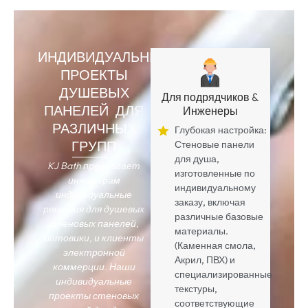
ИНДИВИДУАЛЬНЫЕ
ПРОЕКТЫ
ДУШЕВЫХ
Для подрядчиков &
ПАНЕЛЕЙ ДЛЯ
Инженеры
РАЗЛИЧНЫХ
Глубокая настройка:
ГРУПП
Стеновые панели
для душа,
KJ Bath предлагает
изготовленные по
инженерам
индивидуальному
индивидуальные
заказу, включая
решения для душевых
различные базовые
стеновых панелей,
материалы.
оптовики, и клиенты
(Каменная смола,
электронной
Акрил, ПВХ) и
коммерции. Наши
специализированные
индивидуальные
текстуры,
проекты стеновых
соответствующие