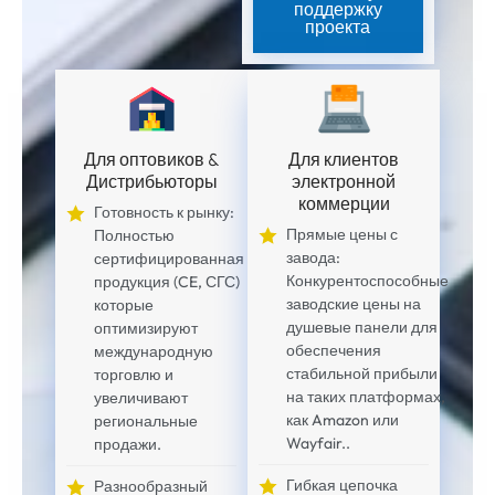
поддержку
проекта
Для оптовиков &
Для клиентов
Дистрибьюторы
электронной
коммерции
Готовность к рынку:
Прямые цены с
Полностью
завода:
сертифицированная
Конкурентоспособные
продукция (CE, СГС)
заводские цены на
которые
душевые панели для
оптимизируют
обеспечения
международную
стабильной прибыли
торговлю и
на таких платформах,
увеличивают
как Amazon или
региональные
Wayfair..
продажи.
Гибкая цепочка
Разнообразный