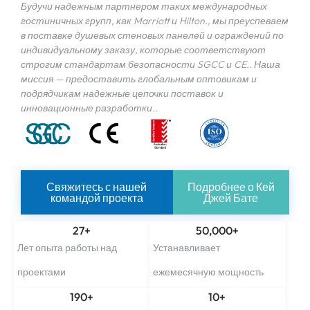
Будучи надежным партнером таких международных
гостиничных групп, как Marriott и Hilton., мы преуспеваем
в поставке душевых стеновых панелей и ограждений по
индивидуальному заказу, которые соответствуют
строгим стандартам безопасности SGCC и CE.. Наша
миссия — предоставить глобальным оптовикам и
подрядчикам надежные цепочки поставок и
инновационные разработки..
Свяжитесь с нашей
Подробнее о Кей
командой проекта
Джей Бате
27
+
50,000
+
Лет опыта работы над
Устанавливает
проектами
ежемесячную мощность
190
+
10
+