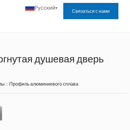
Русский
Связаться с нами
огнутая душевая дверь
алы：
Профиль алюминиевого сплава
：