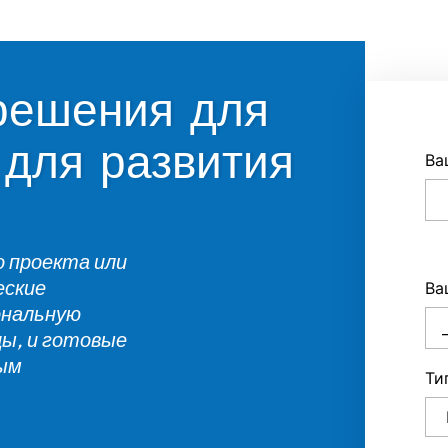
решения для
для развития
Ва
о проекта или
еские
Ва
ональную
цы, и готовые
ным
Ти