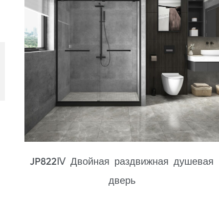
ая
JK6404 Изогнутая раздвижная душевая
дверь