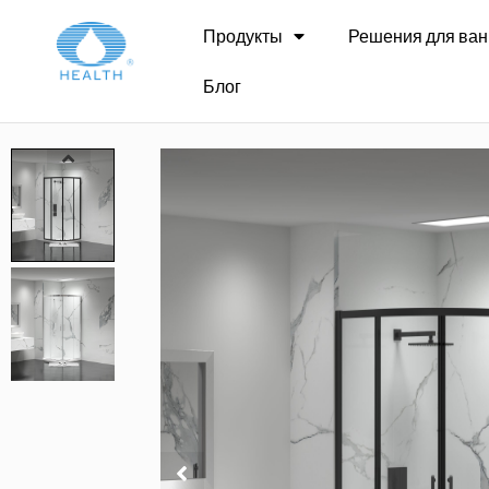
Дом
>
Раздвижная душевая дверь
>
JK1944 И
Продукты
Решения для ван
Блог