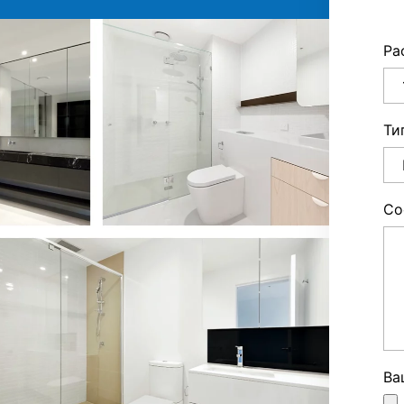
Ра
Ти
Со
Ва