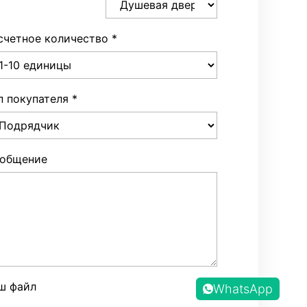
счетное количество
*
п покупателя
*
общение
ш файл
WhatsApp