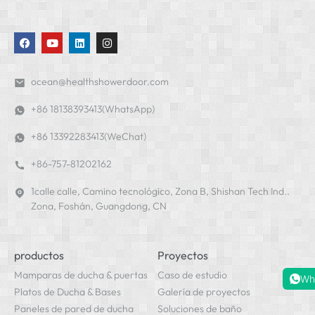
ocean@healthshowerdoor.com
+86 18138393413(WhatsApp)
+86 13392283413(WeChat)
+86-757-81202162
1calle calle, Camino tecnológico, Zona B, Shishan Tech Ind..
Zona, Foshán, Guangdong, CN
productos
Proyectos
Mamparas de ducha & puertas
Caso de estudio
Wh
Platos de Ducha & Bases
Galería de proyectos
Paneles de pared de ducha
Soluciones de baño