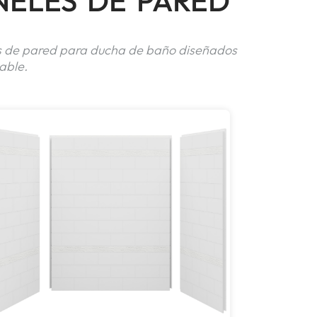
NELES DE PARED
les de pared para ducha de baño diseñados
able.