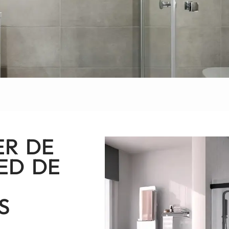
ER DE
ED DE
S