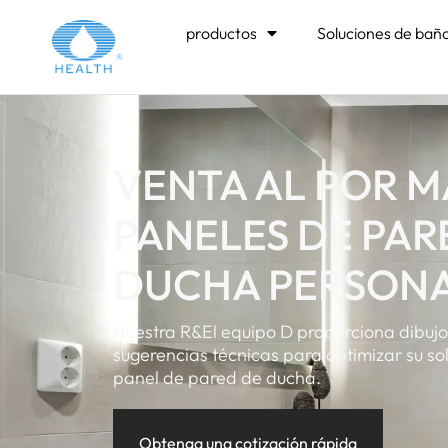
productos
Soluciones de bañ
VENTA AL POR 
PANELES DE PAR
DUCHA PERSON
Nuestra R&El equipo D proporciona dibujo
sugerencias técnicas para optimizar su so
panel de pared de ducha.
Obtenga una cotización rápida