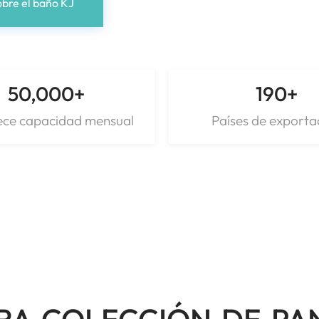
obre el baño KJ
50,000
+
190
+
ece capacidad mensual
Países de exporta