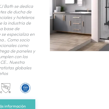
J Bath se dedica
ntes de ducha de
ciales y hoteleros
 la industria de
na base de
se especializa en
ha.. Como socio
acionales como
trega de paneles y
mplen con los
 CE.. Nuestra
ratistas globales
seños
ás información