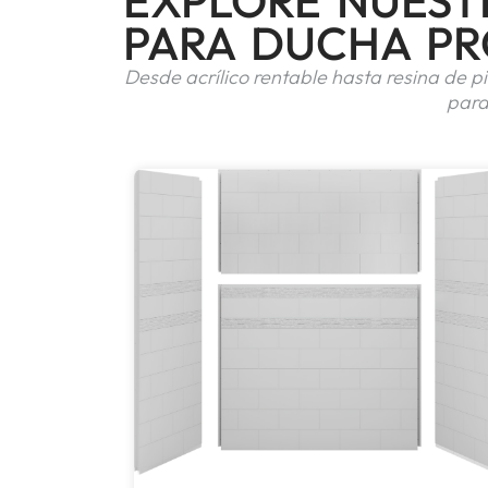
EXPLORE NUEST
PARA DUCHA PR
Desde acrílico rentable hasta resina de 
para