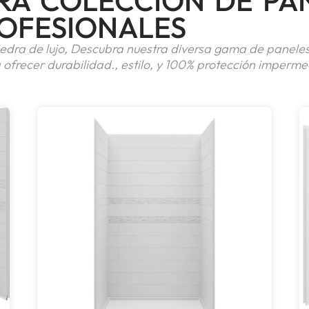
RA COLECCIÓN DE PA
OFESIONALES
piedra de lujo, Descubra nuestra diversa gama de pane
 ofrecer durabilidad., estilo, y 100% protección imperme