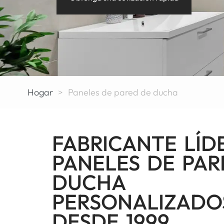
Hogar
>
Paneles de pared de ducha
FABRICANTE LÍD
PANELES DE PAR
DUCHA
PERSONALIZADO
DESDE 1999