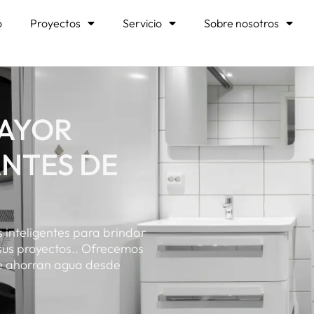
o
Proyectos
Servicio
Sobre nosotros
MAYOR
ANTES DE
s inteligentes para brindar
 sus proyectos.. Ofrecemos
que ahorran agua desde