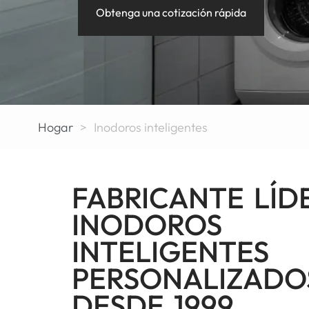
Obtenga una cotización rápida
Hogar
>
Inodoros inteligentes
FABRICANTE LÍD
INODOROS
INTELIGENTES
PERSONALIZADO
DESDE 1999