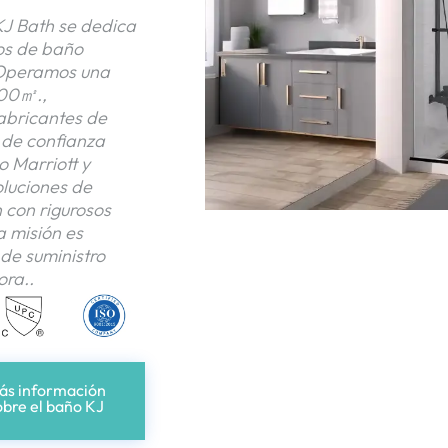
J Bath se dedica
os de baño
, Operamos una
000㎡.,
fabricantes de
 de confianza
o Marriott y
oluciones de
 con rigurosos
a misión es
de suministro
ora..
ás información
obre el baño KJ