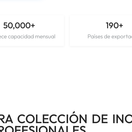
50,000
+
190
+
ece capacidad mensual
Países de exporta
RA COLECCIÓN DE IN
PROFESIONALES