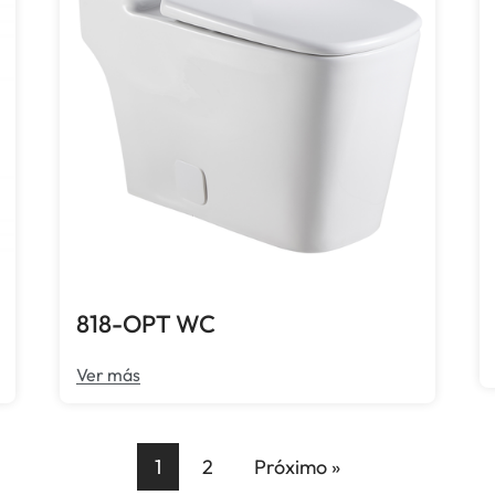
818-OPT WC
Ver más
1
2
Próximo »