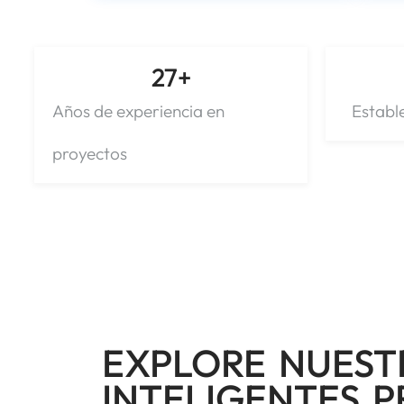
27
+
Años de experiencia en
Establ
proyectos
EXPLORE NUEST
INTELIGENTES 