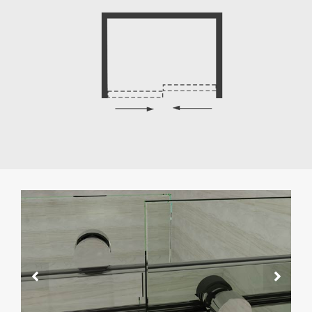
قناة U