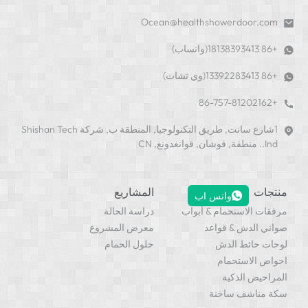
Ocean@healthshowerdoor
1شارع سانت, طريق التكنولوجيا, المنطقة ب, شركة Shishan Tech
ت
المشاريع
واتس اب
الاستحمام & أبواب
دراسة الحالة
الدش & قواعد
معرض المشروع
حائط الدش
حلول الحمام
الاستحمام
ض الذكية
اشف ساخنة