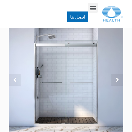
باب دش مؤطر
>
JK1712 باب المسار
اتصل بنا