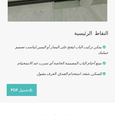
مقبض مضاد للقفز
ط الرئيسية
ن تركيب الباب ليفتح على اليسار أو اليمين ليناسب تصميم
ع أختام الباب المصممة الخاصة أي تسرب عند الاستحمام
كن, شقة, استخدام الفندق. العرف مقبول
تحميل PDF