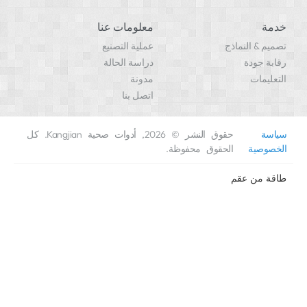
معلومات عنا
 النماذج
عملية التصنيع
ودة
دراسة الحالة
ات
مدونة
اتصل بنا
حقوق النشر © 2026, أدوات صحية Kangjian. كل
ية
الحقوق محفوظة.
من
عقم