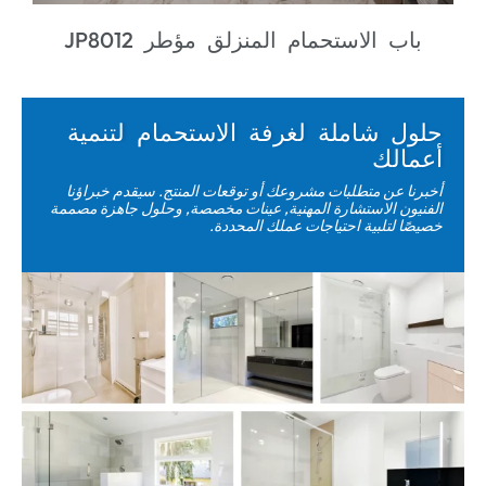
JK1923 حاوية دش المستطيل
ل شاملة لغرفة الاستحمام لتنمية
الك
ا عن متطلبات مشروعك أو توقعات المنتج. سيقدم خبراؤنا
ون الاستشارة المهنية, عينات مخصصة, وحلول جاهزة مصممة
 لتلبية احتياجات عملك المحددة.