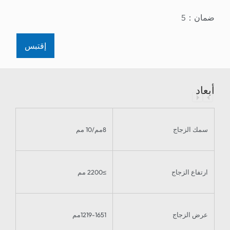
：
5
إقتبس
الزجاج
8مم/10 مم
ع الزجاج
≥2200 مم
الزجاج
1219-1651مم