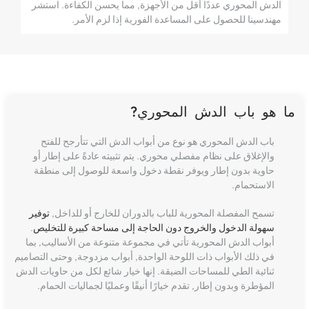
الدش المحوري عددًا أقل من الأجهزة, مما يحسن الكفاءة. استشر
مهندسينا للحصول على المساعدة الفورية إذا لزم الأمر.
ما هو باب الدش المحوري?
باب الدش المحوري هو نوع من أبواب الدش التي تتأرجح للفتح
والإغلاق على نظام مفصلي محوري. يتم تثبيته عادةً على إطار أو
حاوية بدون إطار ويوفر نقطة دخول واسعة للوصول إلى منطقة
الاستحمام.
تسمح المفصلة المحورية للباب بالدوران للخارج أو للداخل,
توفير
سهولة الدخول والخروج دون الحاجة إلى مساحة كبيرة للتخليص
.
أبواب الدش المحورية تأتي في مجموعة متنوعة من الأساليب, بما
في ذلك الأبواب ذات اللوحة الواحدة, أبواب مزدوجة, وحتى التصاميم
ثنائية الطي للمساحات الضيقة. إنها خيار شائع لكل من حاويات الدش
المؤطرة وبدون إطار, تقدم خيارًا أنيقًا وعمليًا لجماليات الحمام.