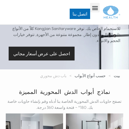
باب دش محوري كلاسيكي مخصص
اتصل بنا
توفر أبواب الدش المحورية المذهلة والقابلة للتعديل جمالاً عمليًا
للاستحمام الخاص بك. توفر Kangjian Sanitaryware كلاً من الأنواع
ذات الإطار وبدون إطار. مجموعة متنوعة من الأجهزة, تتوفر خيارات
الحجم والانتهاء.
احصل على عرض أسعار مجاني
بيت
>
حسب أنواع الأبواب
>
باب دش محوري
نماذج أبواب الدش المحورية المميزة
تصفح حاويات الدش المحورية الخاصة بنا أدناه وقم بإنشاء حاويات خاصة
بك. 180° ~ فتحة واسعة 360 درجة.