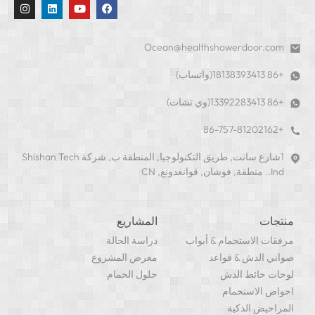
Ocean@healthshowerdoor.com
+86 18138393413(واتساب)
+86 13392283413(وي تشات)
+86-757-81202162
1شارع سانت, طريق التكنولوجيا, المنطقة ب, شركة Shishan Tech
Ind.. منطقة, فوشان, قوانغدونغ, CN
منتجات
المشاريع
مرفقات الاستحمام & أبواب
دراسة الحالة
صواني الدش & قواعد
معرض المشروع
لوحات حائط الدش
حلول الحمام
احواض الاستحمام
المراحيض الذكية