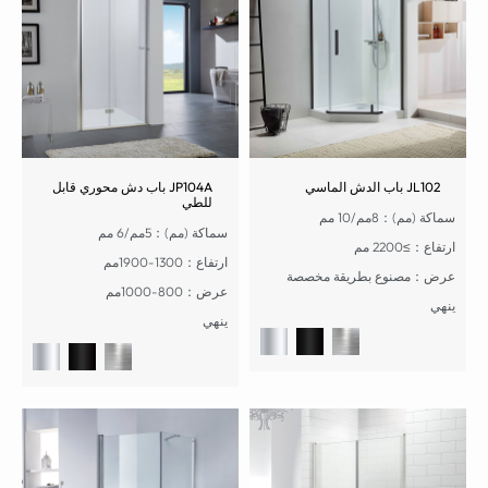
JL102 باب الدش الماسي
JP104A باب دش محوري قابل
للطي
سماكة (مم)：8مم/10 مم
سماكة (مم)：5مم/6 مم
ارتفاع：≥2200 مم
ارتفاع：1300-1900مم
عرض：مصنوع بطريقة مخصصة
عرض：800-1000مم
ينهي
ينهي