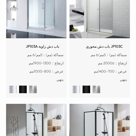
JP103C باب دش محوري
باب دش زاوية JP103A
سماكة (مم)：5مم/6 مم
سماكة (مم)：5مم/6 مم
ارتفاع：≥2000 مم
ارتفاع：1300-1900مم
عرض：700-1400مم
عرض：800-1000مم
ينهي
ينهي