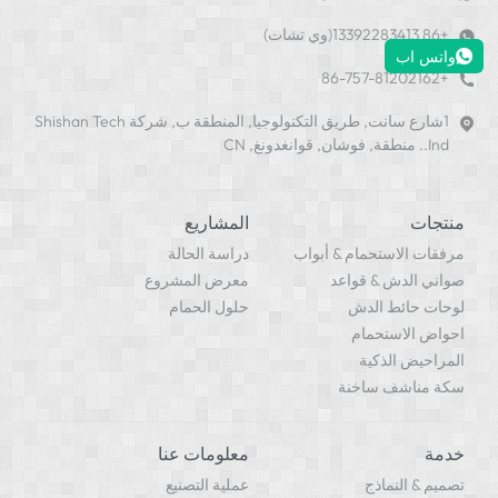
+86 13392283413(وي تشات)
واتس اب
+86-757-81202162
1شارع سانت, طريق التكنولوجيا, المنطقة ب, شركة Shishan Tech
Ind.. منطقة, فوشان, قوانغدونغ, CN
منتجات
المشاريع
مرفقات الاستحمام & أبواب
دراسة الحالة
صواني الدش & قواعد
معرض المشروع
لوحات حائط الدش
حلول الحمام
احواض الاستحمام
المراحيض الذكية
سكة مناشف ساخنة
خدمة
معلومات عنا
تصميم & النماذج
عملية التصنيع