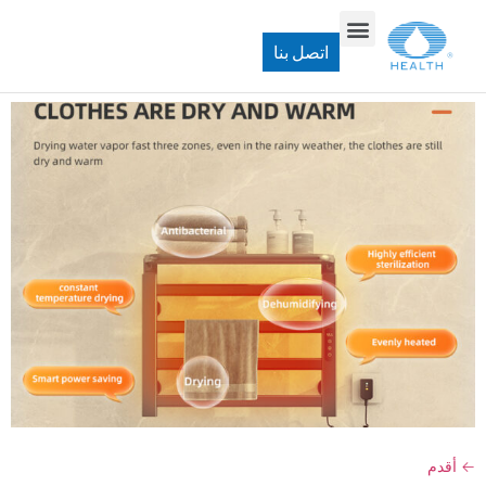
فئة المنتجات:
سكة مناشف ساخنة
اتصل بنا
R325 سكة مناشف ساخنة
←
أقدم