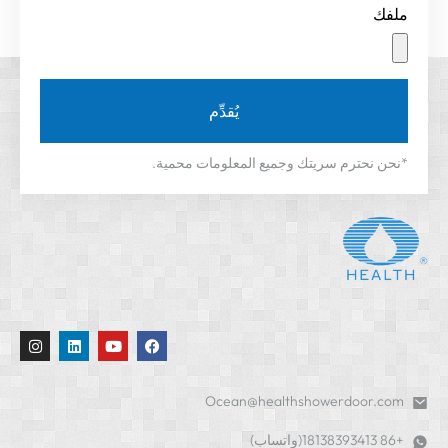
ملفك
يُقدِّم
*نحن نحترم سريتك وجميع المعلومات محمية.
Ocean@healthshowerdoor.com
+86 18138393413(واتساب)