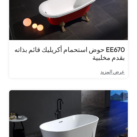
EE670 حوض استحمام أكريليك قائم بذاته
بقدم مخلبية
عرض المزيد