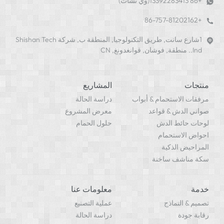
+86 13392283413(وي تشات)
+86-757-81202162
1شارع سانت, طريق التكنولوجيا, المنطقة ب, شركة Shishan Tech
Ind.. منطقة, فوشان, قوانغدونغ, CN
منتجات
المشاريع
مرفقات الاستحمام & أبواب
دراسة الحالة
صواني الدش & قواعد
معرض المشروع
لوحات حائط الدش
حلول الحمام
احواض الاستحمام
المراحيض الذكية
سكة مناشف ساخنة
خدمة
معلومات عنا
تصميم & النماذج
عملية التصنيع
رقابة جودة
دراسة الحالة