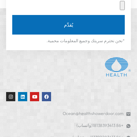
يُقدِّم
*نحن نحترم سريتك وجميع المعلومات محمية.
Ocean@healthshowerdoor.com
+86 18138393413(واتساب)