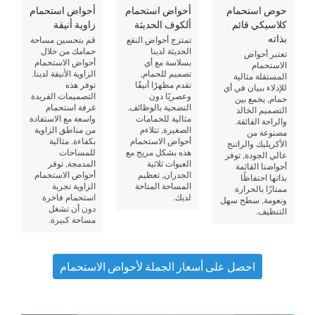
حوض استحمام
أحواض استحمام
أحواض استحمام
كلاسيكي قائم
ألكوف الحديثة
زاوية أنيقة
بذاته
تمتزج أحواض النقع
قم بتحسين مساحة
الحديثة لدينا
حمامك من خلال
تعتبر أحواض
بسلاسة مع أي
أحواض الاستحمام
الاستحمام
تصميم للحمام,
الزاوية الأنيقة لدينا.
المستقلة مثالية
تقدم مظهرًا أنيقًا
توفر هذه
للإدلاء ببيان في أي
وعصريًا دون
التصميمات الفريدة
حمام, يجمع بين
التضحية بالوظائف.
غرفة استحمام
التصميم الخالد
مثالية للحمامات
واسعة مع الاستفادة
والراحة الفائقة.
الصغيرة, تتلاءم
من مناطق الزاوية
مصنوعة من
أحواض الاستحمام
بكفاءة. مثالية
الأكريليك والراتنج
هذه بشكل مريح مع
للمساحات
عالي الجودة, توفر
العبوات ثلاثية
المدمجة, توفر
أحواضنا القائمة
الجدران, تعظيم
أحواض الاستحمام
بذاتها احتفاظًا
المساحة المتاحة
الزاوية تجربة
ممتازًا بالحرارة
لديك.
استحمام فاخرة
ونعومة, سطح سهل
دون أن تشغل
التنظيف.
مساحة كبيرة.
احصل على أسعار الجملة لأحواض الاستحمام