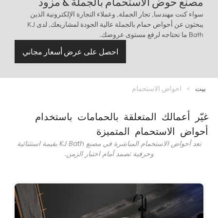
مصنع حوض الاستحمام بالجملة & مزود
سواء كنت مهندسا, تجار الجملة, وعملاء التجارة الإلكترونية الذين
يبحثون عن أحواض حمام بالجملة عالية الجودة لمشاريعك, لدى KJ
Bath ما تحتاجه لرفع مستوى عروضك.
احصل على عرض أسعار مجاني
بيت
>
احواض الاستحمام
غيّر أعمالك المتعلقة بالحمامات باستخدام
أحواض الاستحمام المتميزة
تعد أحواض الاستحمام المباشرة في مصنع KJ Bath بقيمة استثنائية
وحرفية تصمد أمام اختبار الزمن.