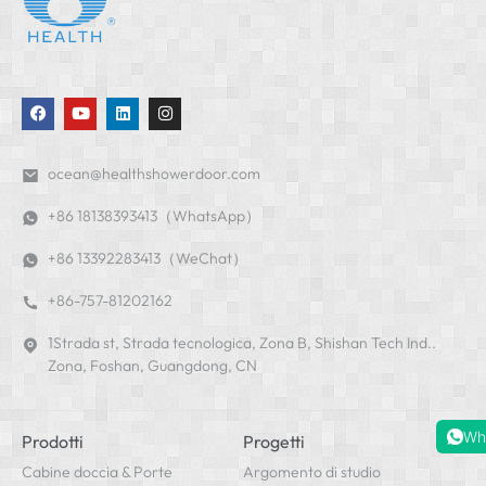
ocean@healthshowerdoor.com
+86 18138393413（WhatsApp）
+86 13392283413（WeChat）
+86-757-81202162
1Strada st, Strada tecnologica, Zona B, Shishan Tech Ind..
Zona, Foshan, Guangdong, CN
Prodotti
Progetti
Wh
Cabine doccia & Porte
Argomento di studio