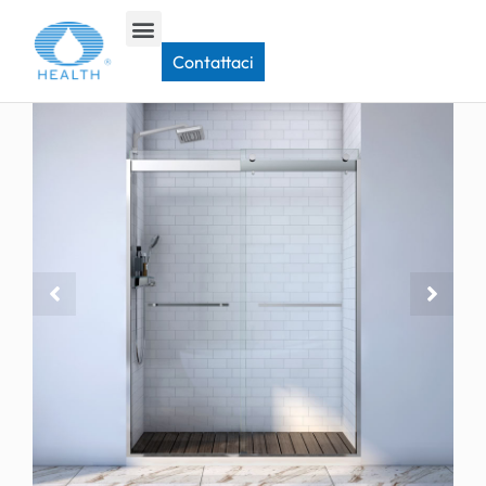
Casa
>
Porta doccia con telaio
>
JK1712 Porta doccia con binario largo
Contattaci