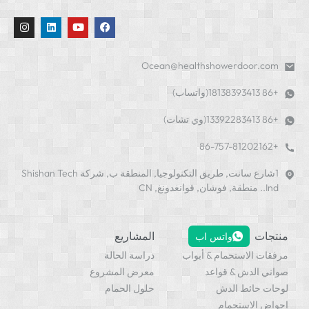
Ocean@healthshowerdoor
1شارع سانت, طريق التكنولوجيا, المنطقة ب, شركة Shishan Tech
ت
المشاريع
واتس اب
الاستحمام & أبواب
دراسة الحالة
الدش & قواعد
معرض المشروع
حائط الدش
حلول الحمام
الاستحمام