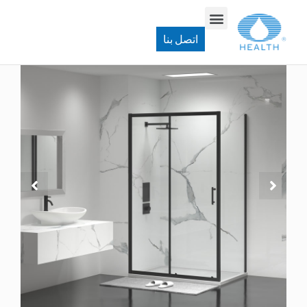
باب دش مؤطر
>
JK1923 حاوية دش المستطيل
اتصل بنا