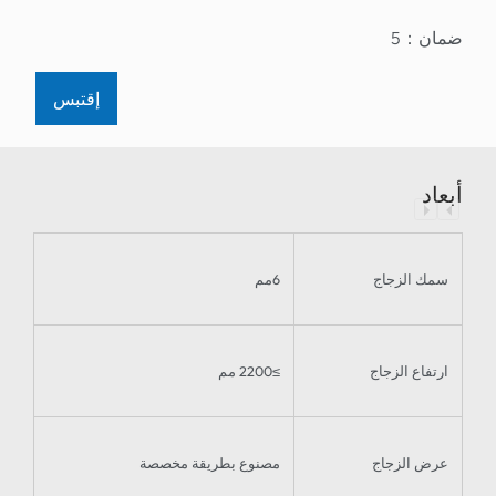
：
5
إقتبس
الزجاج
6مم
ع الزجاج
≥2200 مم
الزجاج
مصنوع بطريقة مخصصة