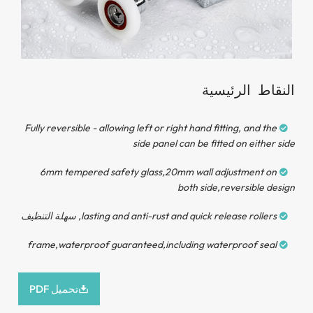
Stainless Steel Rollers
ط الرئيسية
Fully reversible
-
allowing left or right hand fitting
,
and 
side panel can be fitted on eit
6
mm tempered safety glass
,20
mm wall adjustment
both side
,
reversible
lasting and anti-rust and quick release rol
, سهلة التنظيف
frame
,
waterproof guaranteed
,
including waterproof s
High-quality sealing strip
تحميل PDF