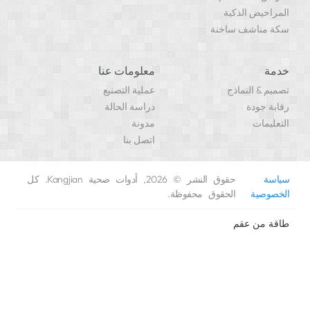
ض الذكية
اشف ساخنة
معلومات عنا
 النماذج
عملية التصنيع
ودة
دراسة الحالة
ات
مدونة
اتصل بنا
حقوق النشر © 2026, أدوات صحية Kangjian. كل
ية
الحقوق محفوظة.
من
عقم