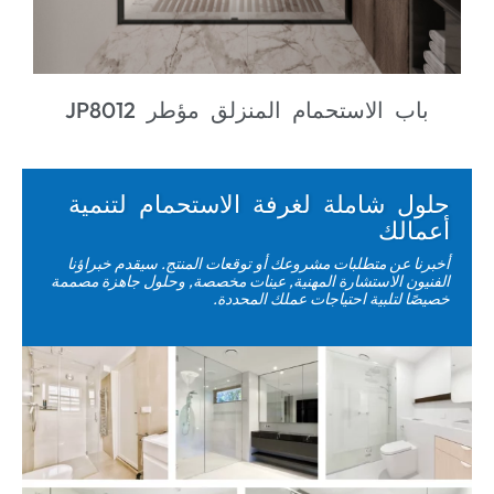
ب الاستحمام المنزلق مؤطر JP8012
ل شاملة لغرفة الاستحمام لتنمية
الك
ا عن متطلبات مشروعك أو توقعات المنتج. سيقدم خبراؤنا
ون الاستشارة المهنية, عينات مخصصة, وحلول جاهزة مصممة
 لتلبية احتياجات عملك المحددة.