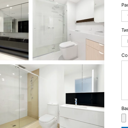
Ра
Ти
Со
Ва