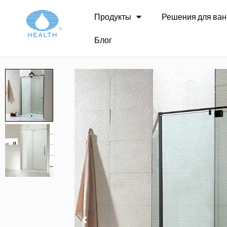
Дом
>
Распашная душевая дверь
>
JP204 Пе
Продукты
Решения для ван
Блог