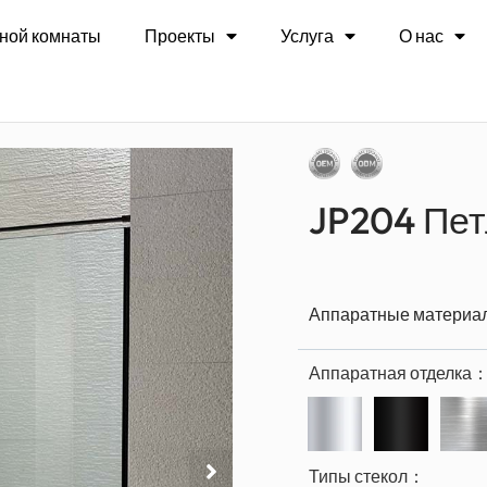
тля для душевой двери
ной комнаты
Проекты
Услуга
О нас
JP204 Пет
Аппаратные матери
Аппаратная отделка
Типы стекол：