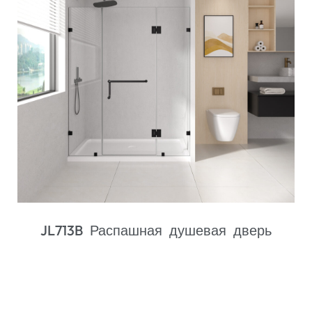
JL139C Петля для душевой двери