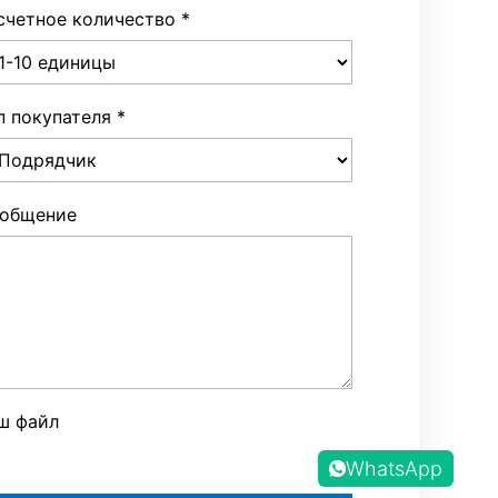
счетное количество
*
п покупателя
*
общение
ш файл
WhatsApp