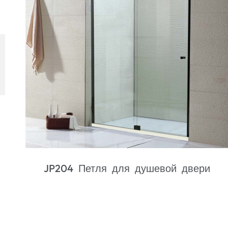
JL713B Распашная душевая дверь