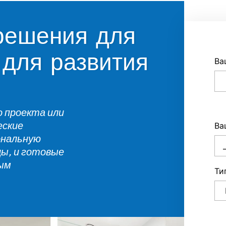
решения для
для развития
Ва
о проекта или
еские
Ва
ональную
цы, и готовые
ным
Ти