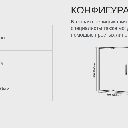
КОНФИГУР
Базовая спецификация 
специалисты также мог
помощью простых линей
 мм
мм
00мм