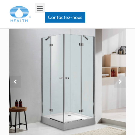
Maison
>
Porte de douche à charnières
>
Porte de douche d'entrée d'angle JK401
Contactez-nous