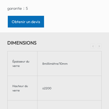
garantie：
5
Obtenir un devis
DIMENSIONS
Épaisseur du
8millimètre/10mm
verre
Hauteur du
≤2200
verre