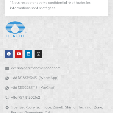
*Nous respectons votre confidentialité et toutes les
informations sont protégées.
ocean@healthshowerdoor.com
+86 18138393413（WhatsApp）
+86 13392283413（WeChat）
+86-757-81202162
1rue rue, Route technique, ZoneB, Shishan Tech Ind.. Zone,
Foshan, Guangdong, CN