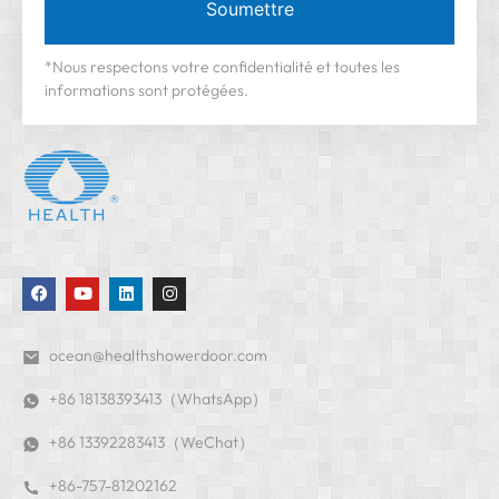
Soumettre
*Nous respectons votre confidentialité et toutes les
informations sont protégées.
ocean@healthshowerdoor.com
+86 18138393413（WhatsApp）
+86 13392283413（WeChat）
+86-757-81202162