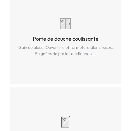
Porte de douche coulissante
Porte de douche coulissante
Gain de place. Ouverture et fermeture silencieuses.
Gain de place. Ouverture et fermeture silencieuses.
Poignées de porte fonctionnelles.
Poignées de porte fonctionnelles.