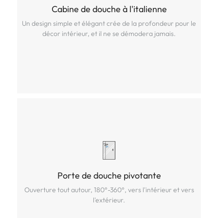
Cabine de douche à l'italienne
Cabine de douche à l'italienne
Un design simple et élégant crée de la profondeur pour le
Un design simple et élégant crée de la profondeur pour le
décor intérieur, et il ne se démodera jamais.
décor intérieur, et il ne se démodera jamais.
Porte de douche pivotante
Porte de douche pivotante
Ouverture tout autour, 180°-360°, vers l'intérieur et vers
Ouverture tout autour, 180°-360°, vers l'intérieur et vers
l'extérieur.
l'extérieur.