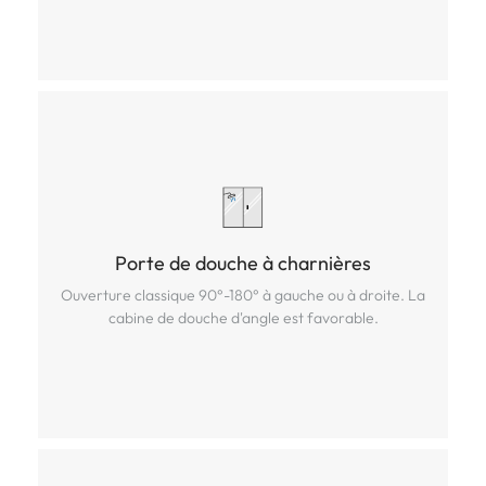
Porte de douche à charnières
Porte de douche à charnières
Ouverture classique 90°-180° à gauche ou à droite. La
Ouverture classique 90°-180° à gauche ou à droite. La
cabine de douche d'angle est favorable.
cabine de douche d'angle est favorable.