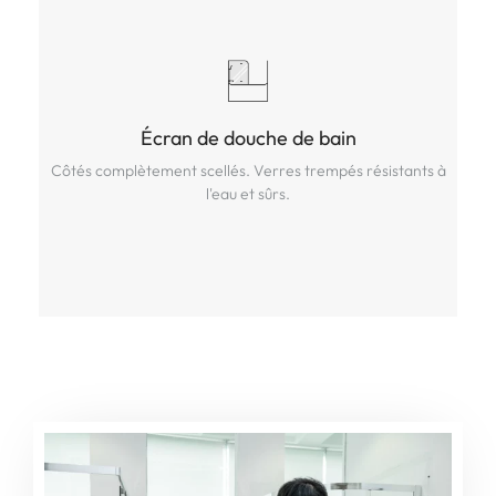
Écran de douche de bain
Écran de douche de bain
Côtés complètement scellés. Verres trempés résistants à
Côtés complètement scellés. Verres trempés résistants à
l'eau et sûrs.
l'eau et sûrs.