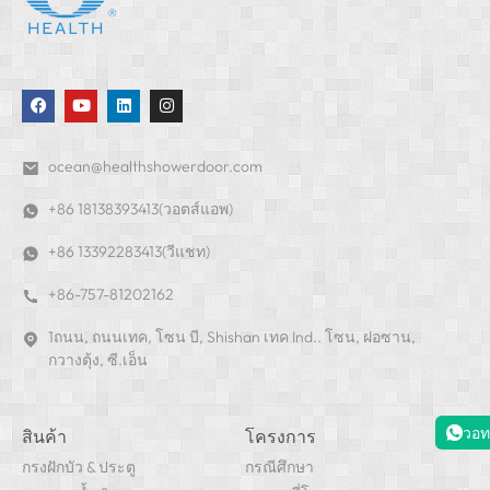
ocean@healthshowerdoor.com
+86 18138393413(วอตส์แอพ)
+86 13392283413(วีแชท)
+86-757-81202162
1ถนน, ถนนเทค, โซน บี, Shishan เทค Ind.. โซน, ฝอซาน,
กวางตุ้ง, ซี.เอ็น
วอท
สินค้า
โครงการ
กรงฝักบัว & ประตู
กรณีศึกษา