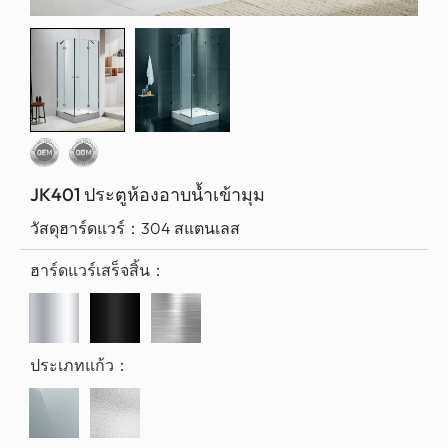
JK401 ประตูห้องอาบน้ำเข้ามุม
วัสดุฮาร์ดแวร์：
304 สแตนเลส
ฮาร์ดแวร์เสร็จสิ้น：
ประเภทแก้ว：