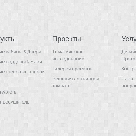
укты
Проекты
Услу
е кабины & Двери
Тематическое
Дизай
исследование
Прото
е поддоны & Базы
Галерея проектов
Контр
е стеновые панели
Решения для ванной
Часто
комнаты
вопро
туалеты
нцесушитель