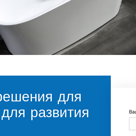
решения для
для развития
Ва