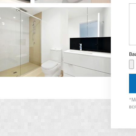
Ва
*М
вс