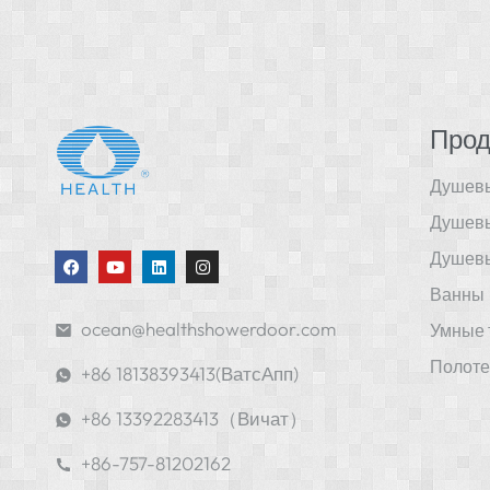
Прод
Душевы
Душевы
Душевы
Ванны
ocean@healthshowerdoor.com
Умные 
Полоте
+86 18138393413(ВатсАпп)
+86 13392283413（Вичат）
+86-757-81202162