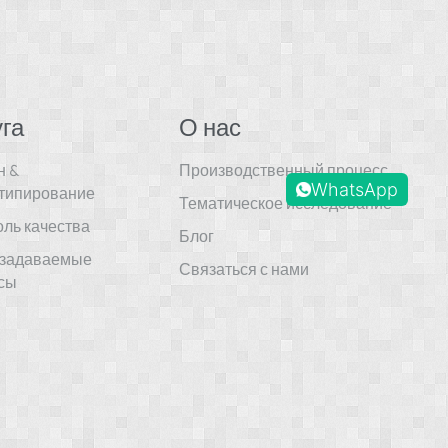
га
О нас
н &
Производственный процесс
WhatsApp
типирование
Тематическое исследование
оль качества
Блог
 задаваемые
Связаться с нами
сы