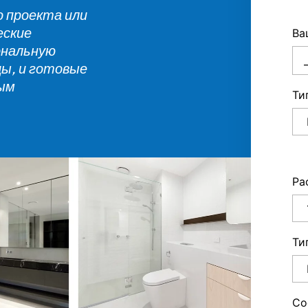
о проекта или
еские
Ва
ональную
цы, и готовые
ным
Ти
Ра
Ти
Со