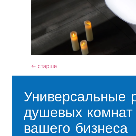
←
старше
Универсальные 
душевых комнат 
вашего бизнеса