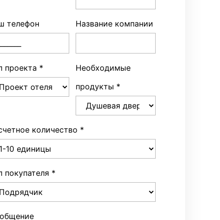
ш телефон
Название компании
п проекта
*
Необходимые
продукты
*
счетное количество
*
п покупателя
*
общение