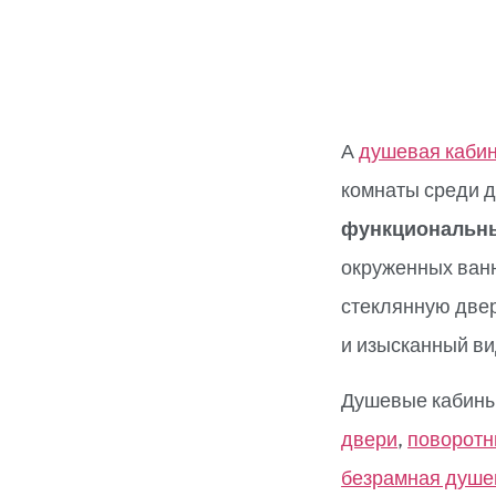
А
душевая каби
комнаты среди 
функциональн
окруженных ванн
стеклянную двер
и изысканный ви
Душевые кабины
двери
,
поворотн
безрамная душе