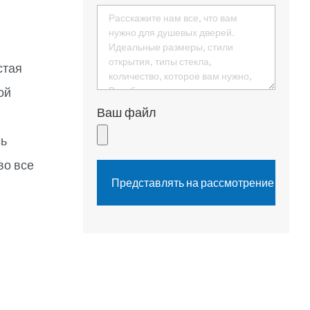
стая
ой
Ваш файл
о
сь
во все
Представлять на рассмотрение