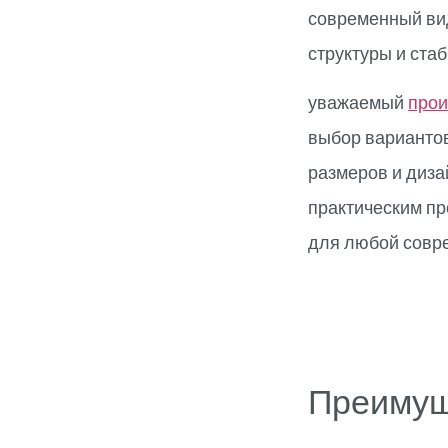
современный вид
структуры и ста
уважаемый
прои
выбор вариантов
размеров и диза
практическим п
для любой совр
Преимущ