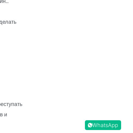
йн..
 делать
реступать
в и
WhatsApp