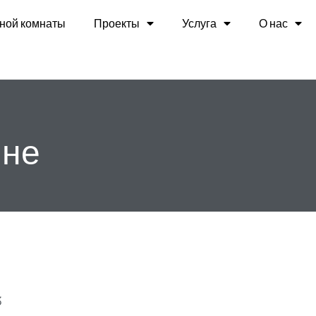
ной комнаты
Проекты
Услуга
О нас
ине
3