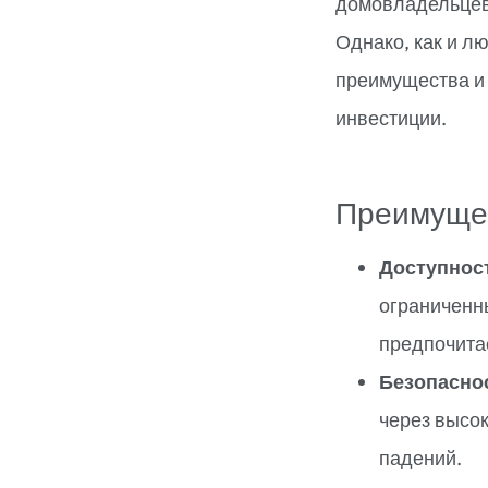
домовладельцев
Однако, как и л
преимущества и 
инвестиции.
Преимуще
Доступнос
ограниченн
предпочитае
Безопасно
через высок
падений.