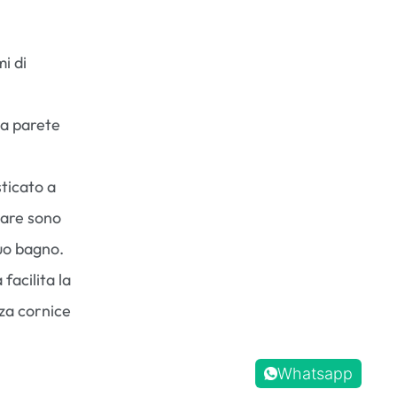
i di
ta parete
ticato a
dware sono
tuo bagno.
facilita la
nza cornice
Whatsapp