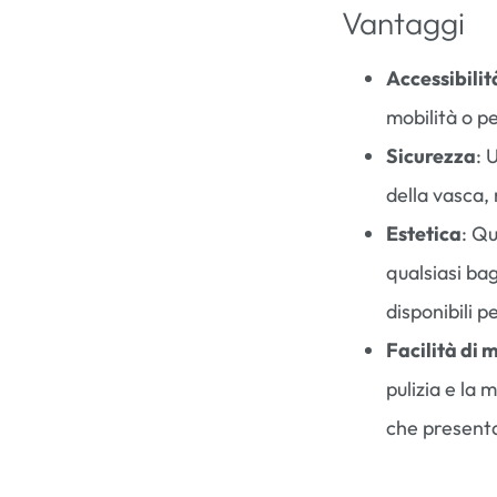
Vantaggi
Accessibilit
mobilità o p
Sicurezza
: 
della vasca, 
Estetica
: Q
qualsiasi bag
disponibili 
Facilità di
pulizia e la
che presenta