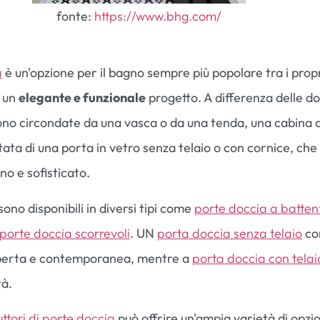
fonte:
https://www.bhg.com/
a
è un'opzione per il bagno sempre più popolare tra i propr
 un
elegante e funzionale
progetto. A differenza delle d
sono circondate da una vasca o da una tenda, una cabina 
ta di una porta in vetro senza telaio o con cornice, che
o e sofisticato.
ono disponibili in diversi tipi come
porte doccia a batten
porte doccia scorrevoli
. UN
porta doccia senza telaio
co
aperta e contemporanea, mentre a
porta doccia con telai
tà.
ttori di porte doccia
può offrire un'ampia varietà di opzion