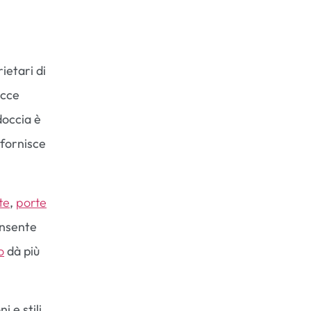
ietari di
occe
doccia è
 fornisce
te
,
porte
nsente
o
dà più
i e stili