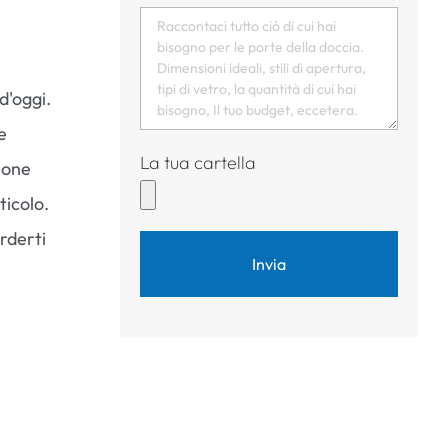
d'oggi.
e
La tua cartella
ione
ticolo.
rderti
Invia