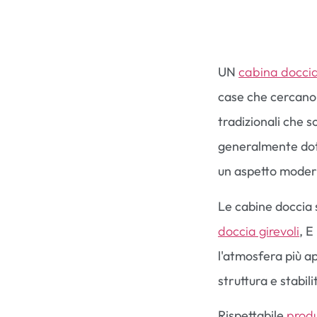
UN
cabina docci
case che cercano
tradizionali che 
generalmente dota
un aspetto modern
Le cabine doccia s
doccia girevoli
, E
l'atmosfera più 
struttura e stabili
Rispettabile
produ