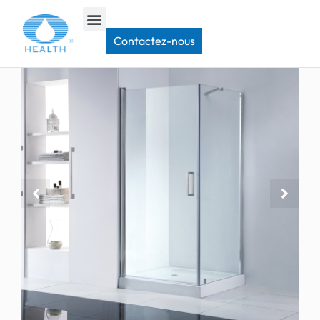
Maison
>
Porte de douche pivotante
>
Porte de douche en coin JP103A
Contactez-nous