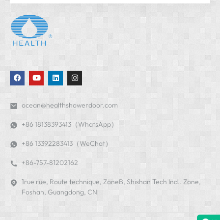
ocean@healthshowerdoor.com
+86 18138393413（WhatsApp）
+86 13392283413（WeChat）
+86-757-81202162
1rue rue, Route technique, ZoneB, Shishan Tech Ind.. Zone,
Foshan, Guangdong, CN