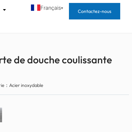
Français
s
Contactez-nous
te de douche coulissante
erie：
Acier inoxydable