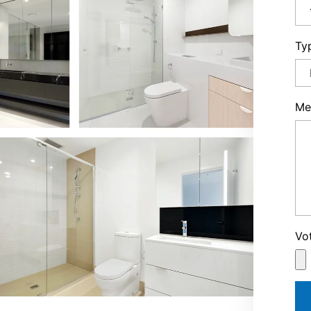
Ty
Me
Vo