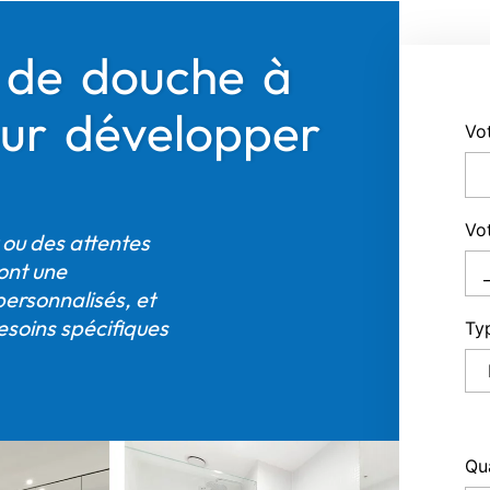
e de douche à
our développer
Vo
Vo
 ou des attentes
ont une
personnalisés, et
esoins spécifiques
Ty
Qu