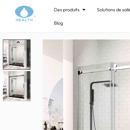
Maison
>
Porte de douche coulissante
>
JP0223 
Des produits
Solutions de sall
Blog