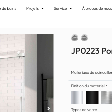
Porte de douche coulissante
e de bains
Projets
Service
À propos de nou
JP0223 Por
Matériaux de quincaill
Finition du matériel：
Types de verre：