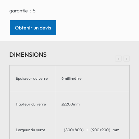
garantie：
5
Obtenir un devis
DIMENSIONS
Épaisseur du verre
6millimètre
Hauteur du verre
≤2200mm
Largeur du verre
（800+800）+（900+900）mm