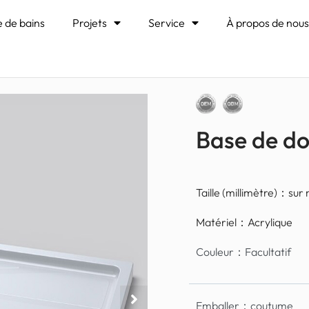
de douche en acrylique Bow
e de bains
Projets
Service
À propos de nou
Base de do
Taille (millimètre)：
sur
Matériel：
Acrylique
Couleur：
Facultatif
Emballer：
coutume