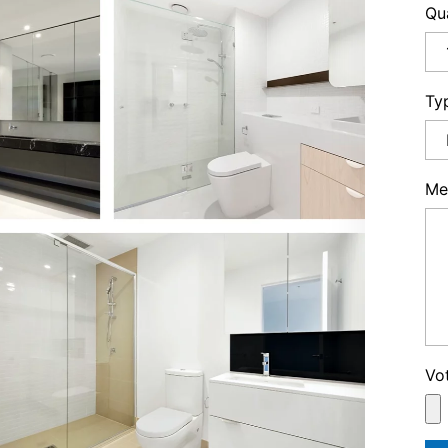
Qu
Ty
Me
Vo