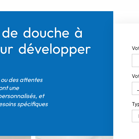
e de douche à
our développer
Vo
Vo
 ou des attentes
ont une
personnalisés, et
esoins spécifiques
Ty