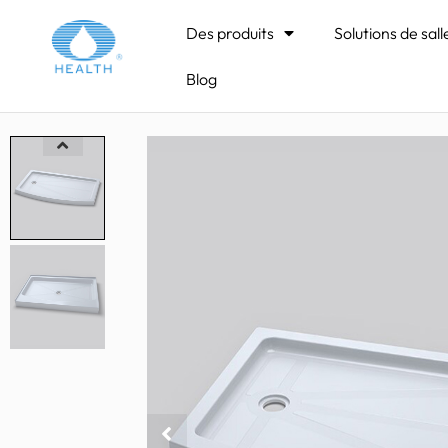
Maison
>
Receveurs de douche & Socles
>
Base 
Des produits
Solutions de sall
Blog