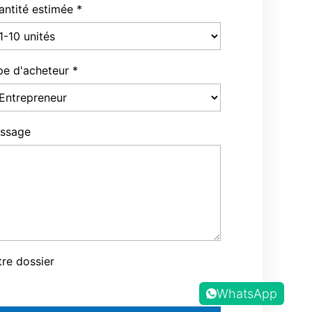
antité estimée
*
pe d'acheteur
*
ssage
tre dossier
WhatsApp