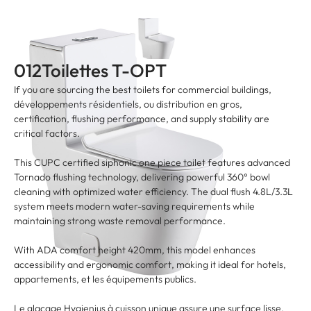
012Toilettes T-OPT
If you are sourcing the best toilets for commercial buildings
,
développements résidentiels, ou distribution en gros,
certification
,
flushing performance
,
and supply stability are
critical factors
.
This CUPC certified siphonic one piece toilet features advanced
Tornado flushing technology
,
delivering powerful 360° bowl
cleaning with optimized water efficiency
.
The dual flush 4.8L/3.3L
system meets modern water-saving requirements while
maintaining strong waste removal performance
.
With ADA comfort height 420mm
,
this model enhances
accessibility and ergonomic comfort
,
making it ideal for hotels
,
appartements, et les équipements publics.
Le glaçage Hygienius à cuisson unique assure une surface lisse,