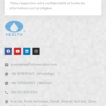
ocean@healthshowerdoor.com
+86 18138393413（WhatsApp）
+86 13392283413（WeChat）
+86-757-81202162
1rue rue, Route technique, ZoneB, Shishan Tech Ind.. Zone,
Foshan, Guangdong, CN