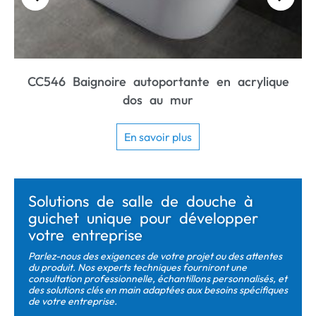
Baignoire autoportante ergonomique en
acrylique CC435
En savoir plus
Solutions de salle de douche à
guichet unique pour développer
votre entreprise
Parlez-nous des exigences de votre projet ou des attentes
du produit. Nos experts techniques fourniront une
consultation professionnelle, échantillons personnalisés, et
des solutions clés en main adaptées aux besoins spécifiques
de votre entreprise.