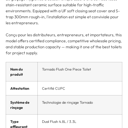
stain-resistant ceramic surface suitable for high-traffic
environments
.
Equipped with a UF soft closing seat cover and S-
trap 300mm rough-in
, l'installation est simple et conviviale pour
les entrepreneurs.
Conçu pour les distributeurs, entrepreneurs, et importateurs,
this
model offers certified compliance
,
competitive wholesale pricing
,
and stable production capacity — making it one of the best toilets
for project supply
.
Nom du
Tornado Flush One Piece Toilet
produit
Attestation
Certifié CUPC
Système de
Technologie de rinçage Tornado
rinçage
Type
Dual Flush 4.8L
/ 3.3L
affleurant