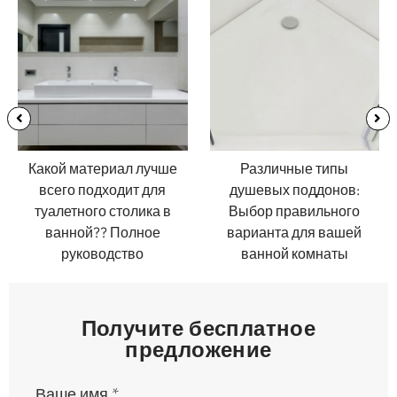
 лучше
Различные типы
Размеры душев
т для
душевых поддонов:
поддона: Полн
лика в
Выбор правильного
руководство по по
лное
варианта для вашей
идеальной поса
во
ванной комнаты
Получите бесплатное
предложение
Ваше имя
*