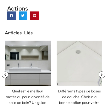
Actions
Articles Liés
Différents types de bases
Tailles des receveurs de
e
de douche: Choisir la
douche: Un guide complet
bonne option pour votre
pour trouver la solution