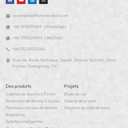
ocean@healthshowerdoor.com
+86 18138393413（WhatsApp）
+86 13392283413（WeChat）
+86-757-81202162
1rue rue, Route technique, ZoneB, Shishan Tech Ind.. Zone,
Foshan, Guangdong, CN
Des produits
Projets
Cabines de douche & Portes
Étude de cas
Receveurs de douche & Socles
Galerie de projets
Panneaux muraux de douche
Solutions de salle de bains
Baignoires
Toilettes intelligentes