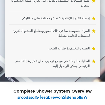
تعمل المنتجات المعتمدة بالكامل على تعزيز عملية التسليم &
مبيعات
إرضاء القدرة الإنتاجية & نماذج مختلفة على مطالبكم
المواد التسويقية بما في ذلك الصور ومقاطع الفيديو المكررة
للمنتجات الخاصة بخطتك
التعبئة والتغليف & طباعة الشعار
الطلبات بالجملة هي موضع ترحيب. حاوية كبيرة (40المقر
الرئيسي) يمكن الوصول إليه.
Complete Shower System Overview
s
r
o
o
d
s
s
a
l
G
|
e
s
a
b
r
e
w
o
h
S
|
s
l
e
n
a
p
l
l
a
W