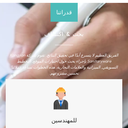
قدراتنا
بحث & اكتشاف
الفريق العظيم لا يتسرع أبدًا في تحقيق النتائج. تقوم شركة Kangjian
Sanitaryware بإجراء بحث حول اختيارات الموقع, التخطيط
التسويقي, الميزانية والعلامات التجارية. هذه الخطوات تساعد عملائنا’
تحسين مشروعهم.
للمهندسين