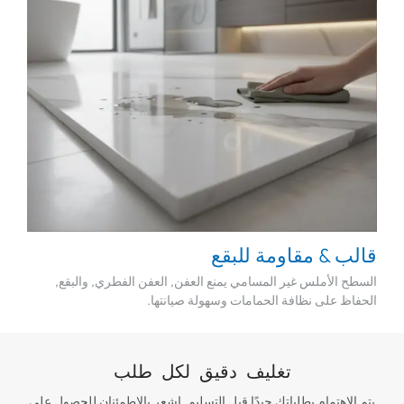
قالب & مقاومة للبقع
السطح الأملس غير المسامي يمنع العفن, العفن الفطري, والبقع,
الحفاظ على نظافة الحمامات وسهولة صيانتها.
تغليف دقيق لكل طلب
يتم الاهتمام بطلباتك جيدًا قبل التسليم. اشعر بالاطمئنان للحصول على