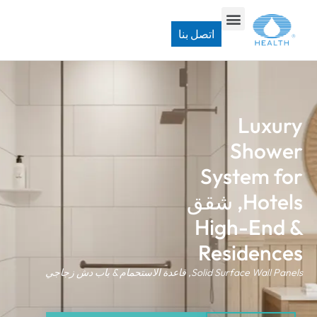
اتصل بنا
Luxury
Shower
System for
Hotels
, شقق
High-End
&
Residences
Solid Surface Wall Panels
, قاعدة الاستحمام & باب دش زجاجي