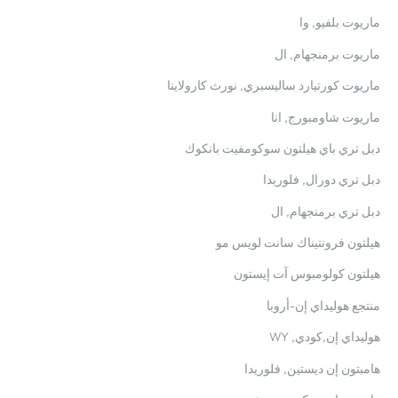
ماريوت بلفيو, وا
ماريوت برمنجهام, ال
ماريوت كورتيارد ساليسبري, نورث كارولاينا
ماريوت شاومبورج, انا
دبل تري باي هيلتون سوكومفيت بانكوك
دبل تري دورال, فلوريدا
دبل تري برمنجهام, ال
هيلتون فرونتيناك سانت لويس مو
هيلتون كولومبوس آت إيستون
منتجع هوليداي إن-أروبا
هوليداي إن,كودي, WY
هامبتون إن ديستين, فلوريدا