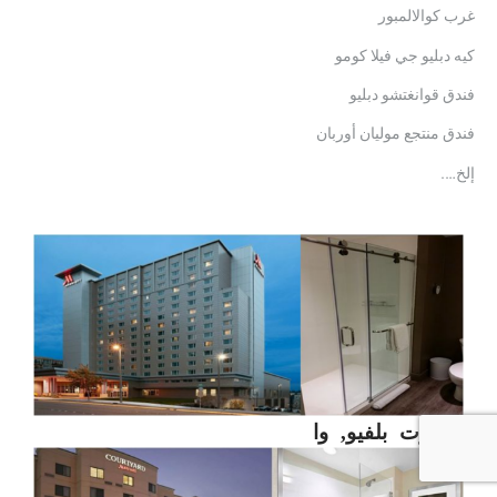
غرب كوالالمبور
كيه دبليو جي فيلا كومو
فندق قوانغتشو دبليو
فندق منتجع موليان أوربان
إلخ….
ماريوت بلفيو, وا