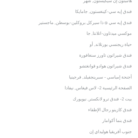
هامبتون إن سيكيستون, شهر
فندق إيه سي-كينغستون, جامايكا
فندق إيه سي @ ذا سيركل بروكلين-بوسطن, ماجستير
موكسي ميدتاون-اتلانتا, جا
حياة ريجنسي بورتلاند, أو
فندق شيراتون تاورز سنغافورة
فندق شيراتون هوادو قوانغتشو
أجنحة إمباسي - سبرينجفيلد, فرجينيا
الصفحة الرئيسية 2- لاس فيغاس, نيفادا
بيت 2- فندق ترو لانكستر, نيويورك
فندق كازينو رجال الإطفاء
فندق بنما أكوامار
جنوب أفريقيا هوليداي إن