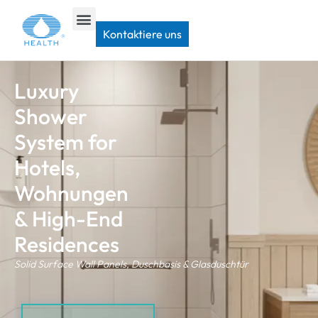
Kontaktiere uns
Luxury
Shower
System for
Hotels
,
Wohnungen
&
High-End
Residences
Solid Surface Wall Panels
, Duschbasis & Glasduschtür