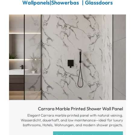
W
a
l
l
p
a
n
e
l
s
|
S
h
o
w
e
r
b
a
s
e
|
G
l
a
s
s
d
o
o
r
s
Carrara Marble Printed Shower Wall Panel
Elegant Carrara marble printed panel with natural veining
.
Wasserdicht, dauerhaft,
and low maintenance—ideal for luxury
bathrooms
, Hotels, Wohnungen,
and modern shower projects
.