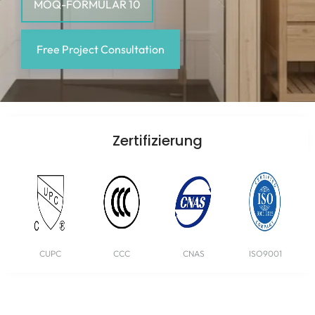
MOQ-FORMULAR 10
Free Project Consultation
Zertifizierung
UL
ETL
CE
SGCC