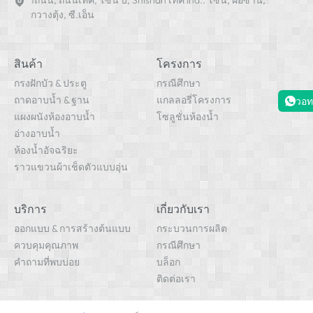
1ถนน, ถนนเทค, โซน บี, Shishan เทค Ind.. โซน, ฝอซาน,
กวางตุ้ง, ซี.เอ็น
สินค้า
โครงการ
กรงฝักบัว & ประตู
กรณีศึกษา
ถาดอาบน้ำ & ฐาน
แกลลอรี่โครงการ
วอท
แผงผนังห้องอาบน้ำ
โซลูชั่นห้องน้ำ
อ่างอาบน้ำ
ห้องน้ำอัจฉริยะ
ราวแขวนผ้าเช็ดตัวแบบอุ่น
บริการ
เกี่ยวกับเรา
ออกแบบ & การสร้างต้นแบบ
กระบวนการผลิต
ควบคุมคุณภาพ
กรณีศึกษา
คำถามที่พบบ่อย
บล็อก
ติดต่อเรา