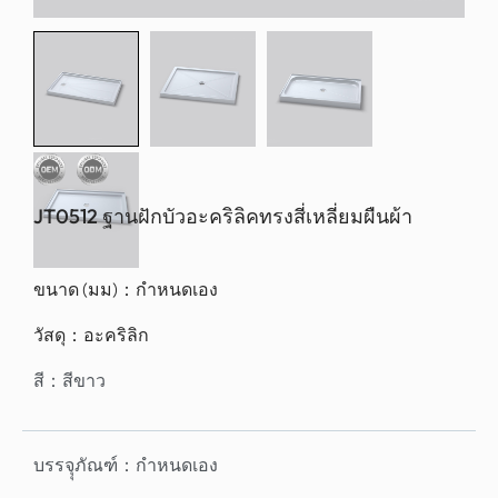
JT0512 ฐานฝักบัวอะคริลิคทรงสี่เหลี่ยมผืนผ้า
ขนาด (มม)：
กำหนดเอง
วัสดุ：
อะคริลิก
สี：
สีขาว
บรรจุุภัณฑ์：
กำหนดเอง