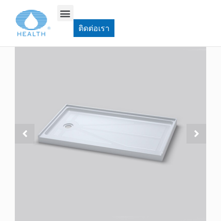
บ้าน
>
ถาดอาบน้ำ & ฐาน
>
JT0512 ฐานฝักบัวอะคริลิคทรงสี่เหลี่ยมผืนผ้า
ติดต่อเรา