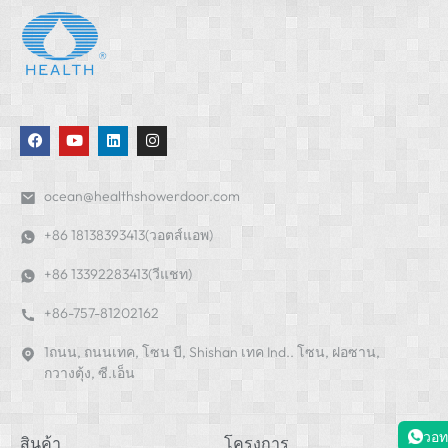
ocean@healthshowerdoor.com
+86 18138393413(วอตส์แอพ)
+86 13392283413(วีแชท)
+86-757-81202162
1ถนน, ถนนเทค, โซน บี, Shishan เทค Ind.. โซน, ฝอซาน,
กวางตุ้ง, ซี.เอ็น
วอท
สินค้า
โครงการ