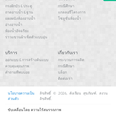
กรงฝักบัว & ประตู
กรณีศึกษา
ถาดอาบน้ำ & ฐาน
แกลลอรี่โครงการ
แผงผนังห้องอาบน้ำ
โซลูชั่นห้องน้ำ
อ่างอาบน้ำ
ห้องน้ำอัจฉริยะ
ราวแขวนผ้าเช็ดตัวแบบอุ่น
บริการ
เกี่ยวกับเรา
ออกแบบ & การสร้างต้นแบบ
กระบวนการผลิต
ควบคุมคุณภาพ
กรณีศึกษา
คำถามที่พบบ่อย
บล็อก
ติดต่อเรา
นโยบายความเป็น
ลิขสิทธิ์ © 2026, คังเจียน สุขภัณฑ์. สงวน
ส่วนตัว
ลิขสิทธิ์.
ขับเคลื่อนโดย
ความไร้สมรรถภาพ