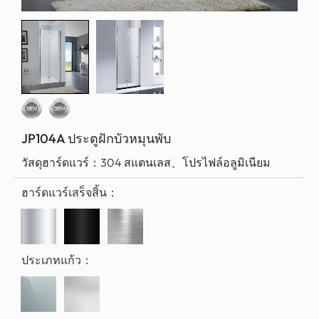
JP104A ประตูฝักบัวหมุนพับ
วัสดุฮาร์ดแวร์：
304 สแตนเลส、โปรไฟล์อลูมิเนียม
ฮาร์ดแวร์เสร็จสิ้น：
ประเภทแก้ว：