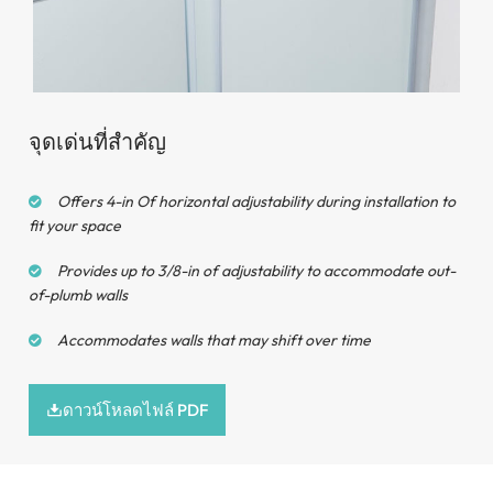
4
pcs φ55mm rollers
จุดเด่นที่สำคัญ
Offers 4-in Of horizontal adjustability during installation to
fit your space
Provides up to 3/8-in of adjustability to accommodate out-
of-plumb walls
Accommodates walls that may shift over time
ดาวน์โหลดไฟล์ PDF