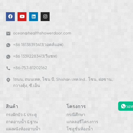
ocean@healthshowerdoor.com
+86 18138393413(วอตส์แอพ)
+86 13392283413(วีแชท)
+86-757-81202162
1ถนน, ถนนเทค, โซน บี, Shishan เทค Ind.. โซน, ฝอซาน,
กวางตุ้ง, ซี.เอ็น
สินค้า
โครงการ
วอท
กรงฝักบัว & ประตู
กรณีศึกษา
ถาดอาบน้ำ & ฐาน
แกลลอรี่โครงการ
แผงผนังห้องอาบน้ำ
โซลูชั่นห้องน้ำ