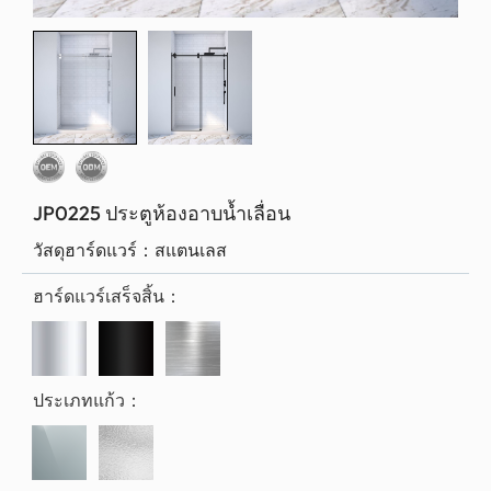
JP0225 ประตูห้องอาบน้ำเลื่อน
วัสดุฮาร์ดแวร์：
สแตนเลส
ฮาร์ดแวร์เสร็จสิ้น：
ประเภทแก้ว：