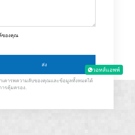
ล์ของคุณ
ส่ง
วอทส์แอพพ์
ราเคารพความลับของคุณและข้อมูลทั้งหมดได้
การคุ้มครอง.