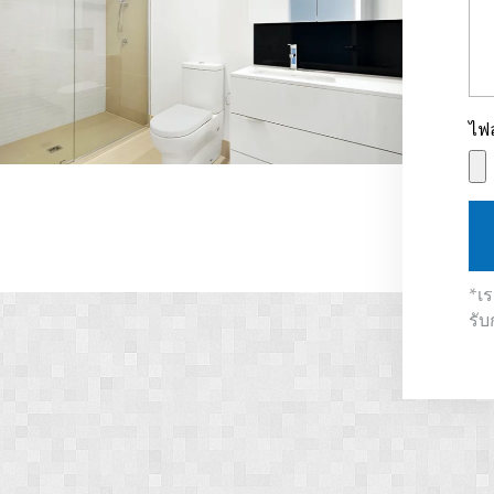
ไฟ
*เ
รับ