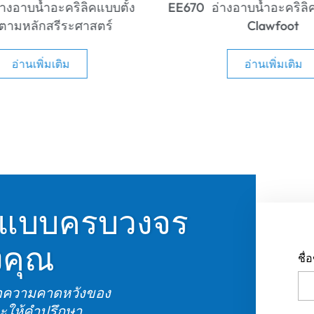
อาบน้ำอะคริลิคแบบลอยตัว
EE668 อ่างอาบน้ำอะคริลิค
Clawfoot
แข็ง
อ่านเพิ่มเติม
อ่านเพิ่มเติม
้ำแบบครบวงจร
งคุณ
ชื
ือความคาดหวังของ
จะให้คำปรึกษา
โท
โซลูชั่นแบบครบ