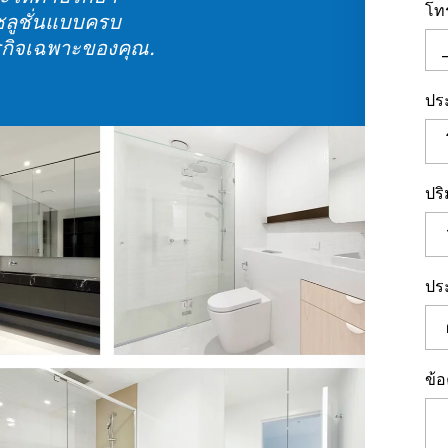
รกิจเฉพาะของคุณ.
ปร
ปร
ประ
ข้