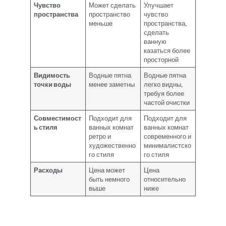
Чувство
Может сделать
Улучшает
пространства
пространство
чувство
меньше
пространства,
сделать
ванную
казаться более
просторной
Видимость
Водные пятна
Водные пятна
точки воды
менее заметны
легко видны,
требуя более
частой очистки
Совместимост
Подходит для
Подходит для
ь стиля
ванных комнат
ванных комнат
ретро и
современного и
художественно
минималистско
го стиля
го стиля
Расходы
Цена может
Цена
быть немного
относительно
выше
ниже