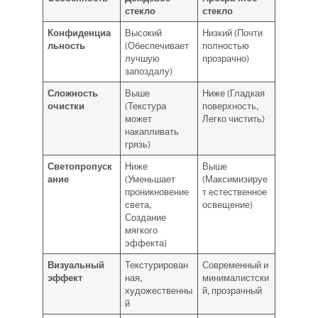
стекло
стекло
Конфиденциа
Высокий
Низкий (Почти
льность
(Обеспечивает
полностью
лучшую
прозрачно)
запоздалу)
Сложность
Выше
Ниже (Гладкая
очистки
(Текстура
поверхность,
может
Легко чистить)
накапливать
грязь)
Светопропуск
Ниже
Выше
ание
(Уменьшает
(Максимизируе
проникновение
т естественное
света,
освещение)
Создание
мягкого
эффекта)
Визуальный
Текстурирован
Современный и
эффект
ная,
минималистски
художественны
й, прозрачный
й