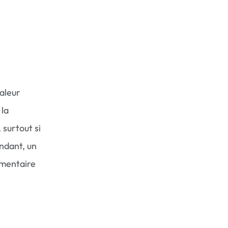
aleur
 la
 surtout si
endant, un
émentaire