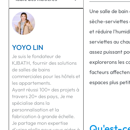
Une salle de bain
sèche-serviettes 
et réduire l'humid
serviettes au cha
YOYO LIN
assez puissant pou
Je suis le fondateur de
explorerons les c
KJBATH, fournir des solutions
de salles de bains
facteurs affecten
commerciales pour les hôtels et
espaces plus petit
les appartements.
Ayant réussi 100+ des projets à
travers 20+ des pays, Je me
spécialise dans la
personnalisation et la
fabrication à grande échelle.
Je partage mon expertise
Qu'est-c
d'usine réelle pour vous aider à