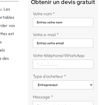
Obtenir un devis gratuit
u. Les
Votre nom
*
ortables
arder vos
ttes est
Votre e-mail
*
us
els
Votre téléphone/WhatsApp
s des
Type d'acheteur
*
Message
*