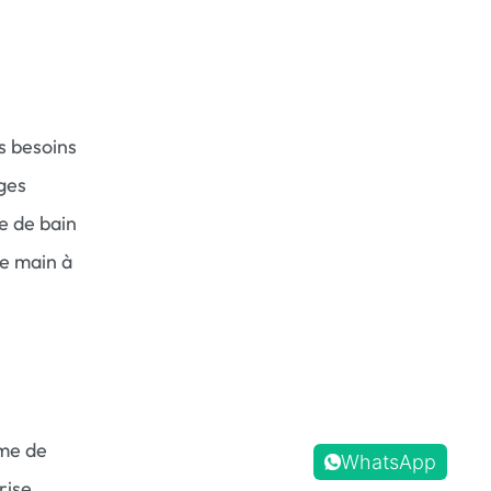
s besoins
ges
e de bain
de main à
ème de
WhatsApp
rise