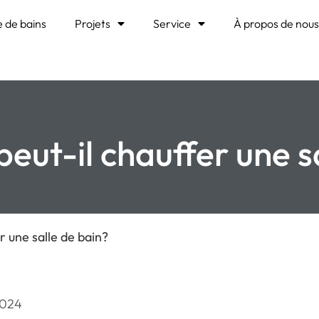
e de bains
Projets
Service
À propos de nou
eut-il chauffer une s
r une salle de bain?
2024