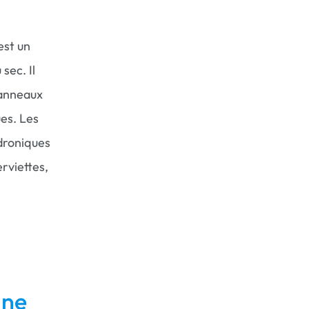
est un
sec. Il
panneaux
ues. Les
ydroniques
rviettes,
une